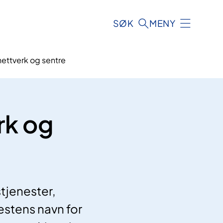
SØK
MENY
nettverk og sentre
rk og
tjenester,
estens navn for