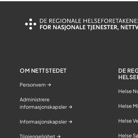
OM NETTSTEDET
DE RE
HELSE
Personvern
Helse N
Administrere
Helse M
informasjonskapsler
Helse Ve
Informasjonskapsler
Helse S
Tilgjengelighet