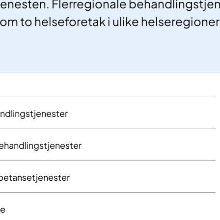
jenesten. Flerregionale behandlingstjene
m to helseforetak i ulike helseregioner
ndlingstjenester
behandlingstjenester
petansetjenester
re