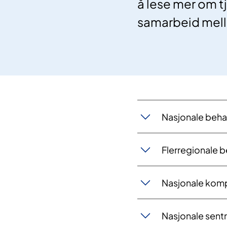
å lese mer om t
samarbeid mello
Nasjonale beha
Flerregionale 
Nasjonale kom
Nasjonale sent