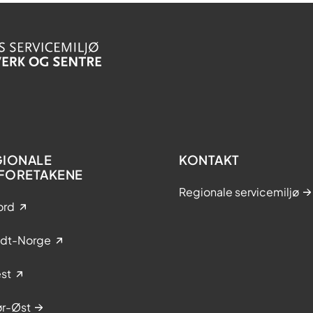
GIONALE
KONTAKT
FORETAKENE
Regionale servicemiljø
ord
idt-Norge
st
ør-Øst