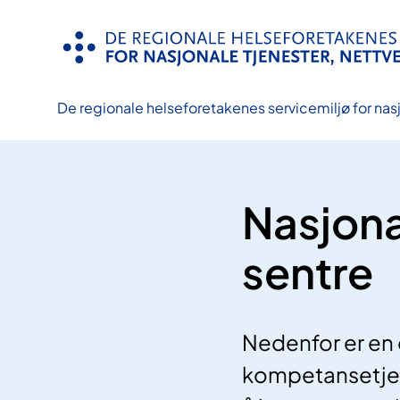
Hopp
til
innhold
De regionale helseforetakenes servicemiljø for nasj
Nasjona
sentre
Nedenfor er en 
kompetansetjene