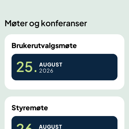
Møter og konferanser
Brukerutvalgsmøte
B
25
.
AUGUST
r
2026
u
k
e
r
u
Styremøte
t
v
S
26
.
AUGUST
a
t