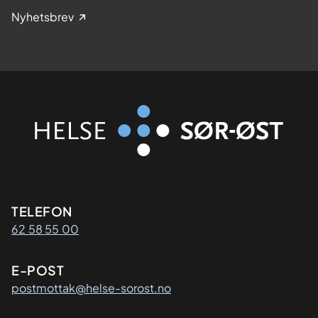
Nyhetsbrev
Kontaktinformasjon
TELEFON
62 58 55 00
E-POST
postmottak@helse-sorost.no