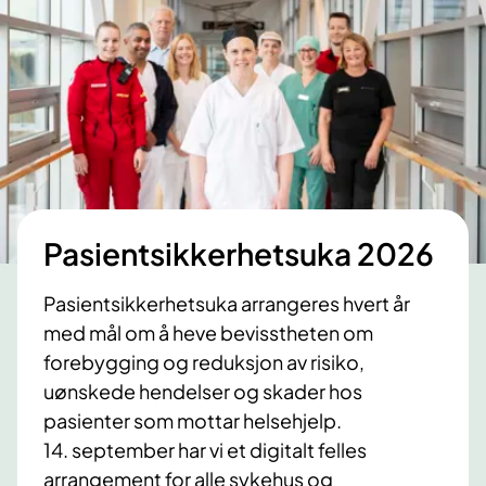
t
e
e
r
b
t
l
i
r
f
r
a
s
Pasientsikkerhetsuka 2026
y
k
Pasientsikkerhetsuka arrangeres hvert år
e
med mål om å heve bevisstheten om
h
forebygging og reduksjon av risiko,
u
uønskede hendelser og skader hos
s
pasienter som mottar helsehjelp.
t
i
14. september har vi et digitalt felles
m
arrangement for alle sykehus og