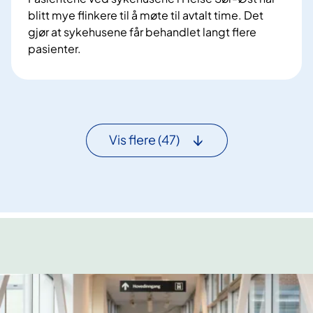
g
s
blitt mye flinkere til å møte til avtalt time. Det
a
gjør at sykehusene får behandlet langt flere
v
pasienter.
t
F
a
æ
l
r
e
r
r
e
Vis flere
(47)
e
p
n
a
d
s
e
i
l
e
i
n
g
t
s
e
i
r
g
u
n