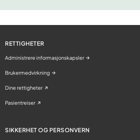
l
g
s
m
ø
RETTIGHETER
t
e
Administrere informasjonskapsler
Brukermedvirkning
Dine rettigheter
Pasientreiser
SIKKERHET OG PERSONVERN