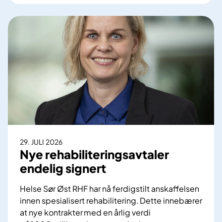
t
a
r
t
e
r
o
p
p
a
n
s
29. JULI 2026
k
Nye rehabiliteringsavtaler
a
endelig signert
f
f
Helse Sør Øst RHF har nå ferdigstilt anskaffelsen
e
innen spesialisert rehabilitering. Dette innebærer
l
at nye kontrakter med en årlig verdi
s