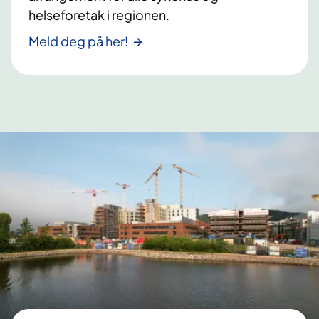
e
helseforetak i regionen.
n
Meld deg på her!