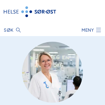
Hopp
til
innhold
SØK
MENY