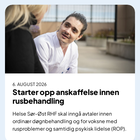
6. AUGUST 2026
Starter opp anskaffelse innen
rusbehandling
Helse Sør-Øst RHF skal inngå avtaler innen
ordinær døgnbehandling og for voksne med
rusproblemer og samtidig psykisk lidelse (ROP).
S