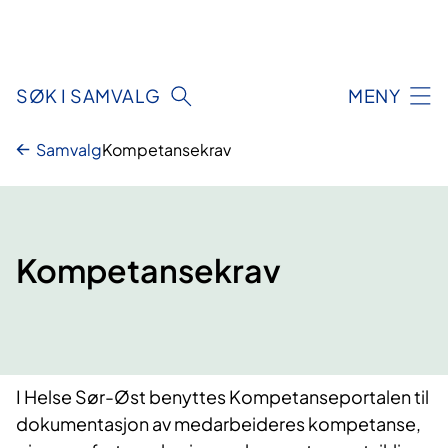
Hopp
til
innhold
SØK I SAMVALG
MENY
Samvalg
Kompetansekrav
Kompetansekrav
I Helse Sør-Øst benyttes Kompetanseportalen til
dokumentasjon av medarbeideres kompetanse,