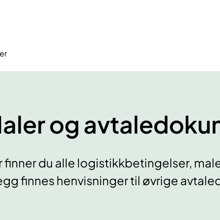
er
aler og avtaledoku
 finner du alle logistikkbetingelser, ma
legg finnes henvisninger til øvrige avt