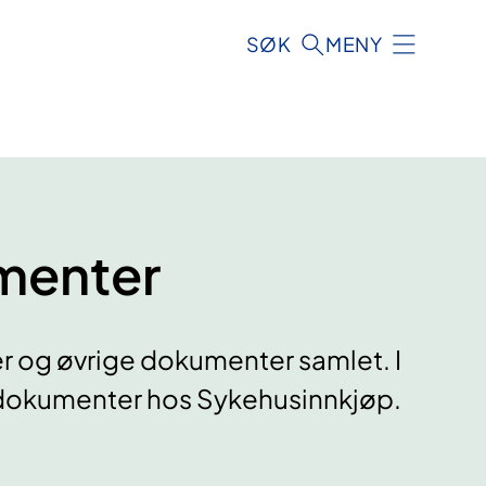
SØK
MENY
menter
ler og øvrige dokumenter samlet. I
aledokumenter hos Sykehusinnkjøp.