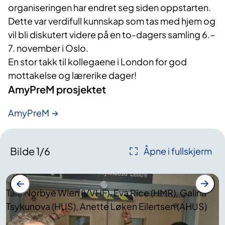
organiseringen har endret seg siden oppstarten.
Dette var verdifull kunnskap som tas med hjem og
vil bli diskutert videre på en to-dagers samling 6.–
7. november i Oslo.
En stor takk til kollegaene i London for god
mottakelse og lærerike dager!
AmyPreM prosjektet
AmyPreM
Bilde
1
/
6
Åpne i fullskjerm
Tale Norbye Wien (VVHF), Eva Rice (HMR), Galina
Tsykunova (HUS), Anette Løken Eilertsen (AHUS)