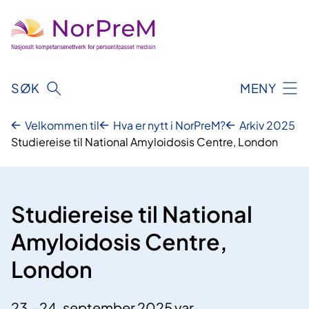
Hopp
til
innhold
SØK
MENY
Velkommen til
Hva er nytt i NorPreM?
Arkiv 2025
Studiereise til National Amyloidosis Centre, London
Studiereise til National
Amyloidosis Centre,
London
23.–24. september 2025 var