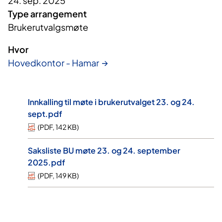
24. sep. 2025
Type arrangement
Brukerutvalgsmøte
Hvor
Hovedkontor - Hamar
Innkalling til møte i brukerutvalget 23. og 24.
sept.pdf
(
PDF
,
142 KB
)
Saksliste BU møte 23. og 24. september
2025.pdf
(
PDF
,
149 KB
)