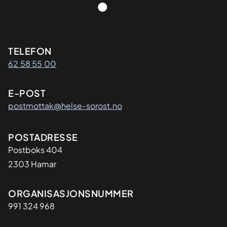
Kontaktinformasjon
TELEFON
62 58 55 00
E-POST
postmottak@helse-sorost.no
Adresse
POSTADRESSE
Postboks 404
2303 Hamar
Organisasjon
ORGANISASJONSNUMMER
991 324 968