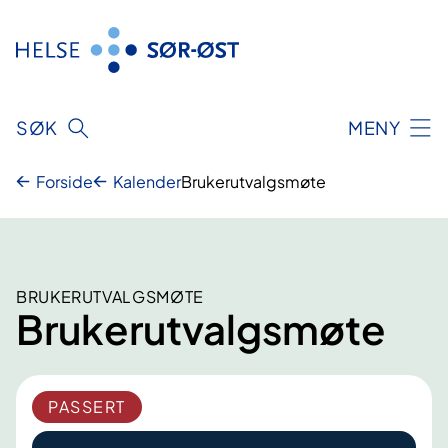
Hopp
til
innhold
SØK
MENY
Forside
Kalender
Brukerutvalgsmøte
BRUKERUTVALGSMØTE
Brukerutvalgsmøte
PASSERT