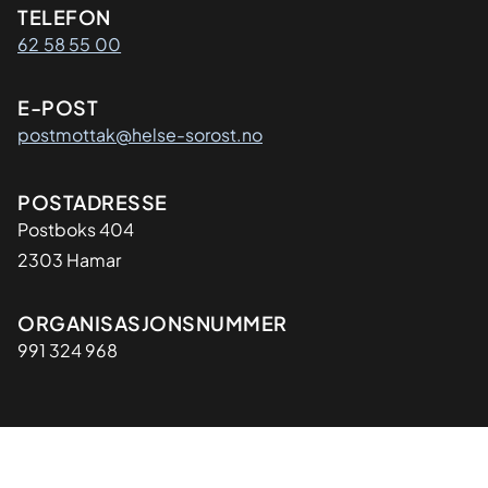
Kontaktinformasjon
TELEFON
62 58 55 00
E-POST
postmottak@helse-sorost.no
Adresse
POSTADRESSE
Postboks 404
2303 Hamar
Organisasjon
ORGANISASJONSNUMMER
991 324 968