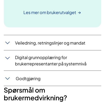
Les mer om
brukerutvalget
Veiledning, re​tningslinjer og mandat
​​​D​igital grunnopplæri​​ng for
brukerrepresentanter på systemnivå
Godtgjøring
Spørsmål om
brukermedvirkning?