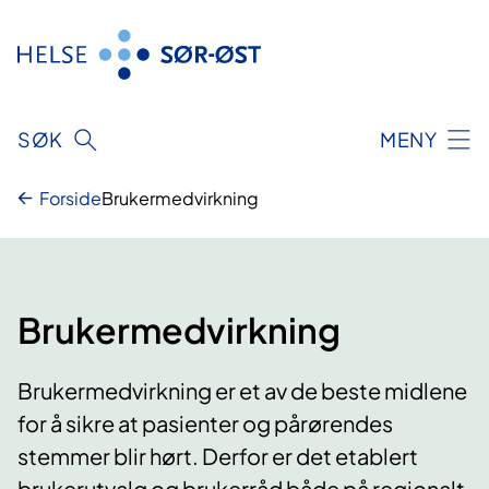
Hopp
til
innhold
SØK
MENY
Forside
Brukermedvirkning
Brukermedvirkning
Brukermedvirkning er et av de beste midlene
for å sikre at pasienter og pårørendes
stemmer blir hørt. Derfor er det etablert
brukerutvalg og brukerråd både på regionalt