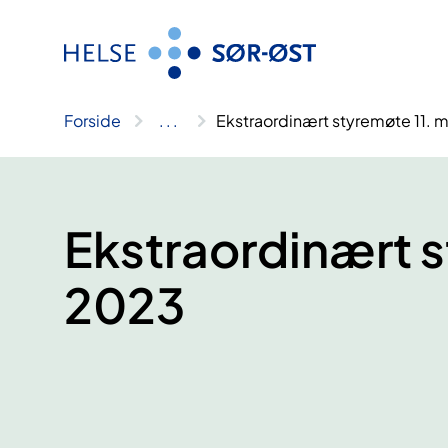
Hopp
til
innhold
Forside
..
.
Ekstraordinært styremøte 11. 
Ekstraordinært s
2023