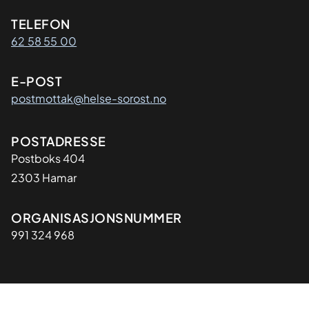
Kontaktinformasjon
TELEFON
62 58 55 00
E-POST
postmottak@helse-sorost.no
Adresse
POSTADRESSE
Postboks 404
2303 Hamar
Organisasjon
ORGANISASJONSNUMMER
991 324 968