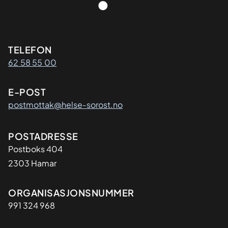
Kontaktinformasjon
TELEFON
62 58 55 00
E-POST
postmottak@helse-sorost.no
Adresse
POSTADRESSE
Postboks 404
2303 Hamar
Organisasjon
ORGANISASJONSNUMMER
991 324 968