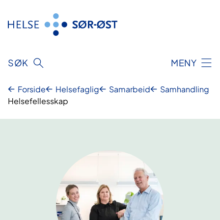
Hopp
til
innhold
SØK
MENY
Forside
Helsefaglig
Samarbeid
Samhandling
Helsefellesskap