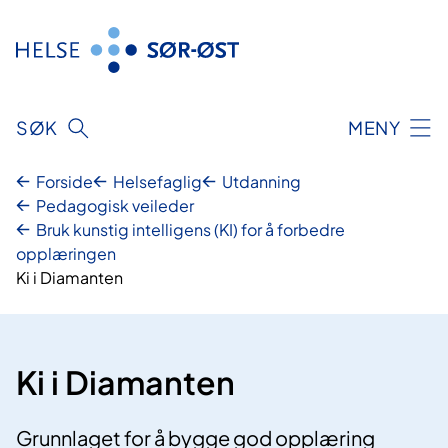
Hopp
til
innhold
SØK
MENY
Forside
Helsefaglig
Utdanning
Pedagogisk veileder
Bruk kunstig intelligens (KI) for å forbedre
opplæringen
Ki i Diamanten
Ki i Diamanten
Grunnlaget for å bygge god opplæring