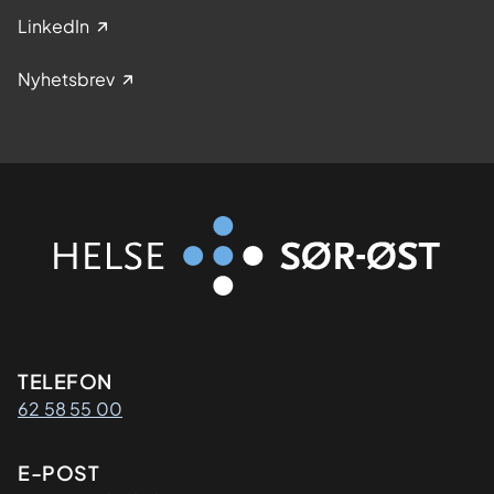
LinkedIn
Nyhetsbrev
Kontaktinformasjon
TELEFON
62 58 55 00
E-POST