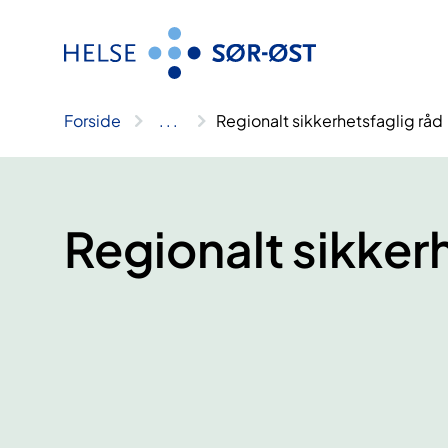
Hopp
til
innhold
Forside
..
.
Regionalt sikkerhetsfaglig råd
Regionalt sikker