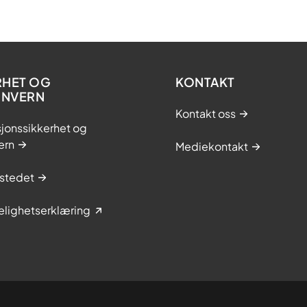
RHET OG
KONTAKT
ONVERN
Kontakt oss
jonssikkerhet og
ern
Mediekontakt
stedet
elighetserklæring