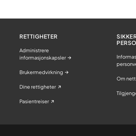
RETTIGHETER
SIKKE
PERS
Administrere
Informas
informasjonskapsler
personv
Brukermedvirkning
Om nett
Dine rettigheter
Tilgjeng
Pasientreiser