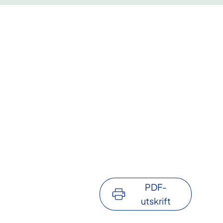
PDF-
utskrift