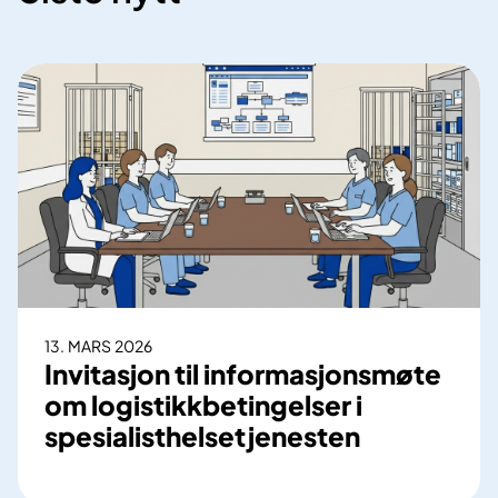
13. MARS 2026
Invitasjon til informasjonsmøte
om logistikkbetingelser i
spesialisthelsetjenesten
I