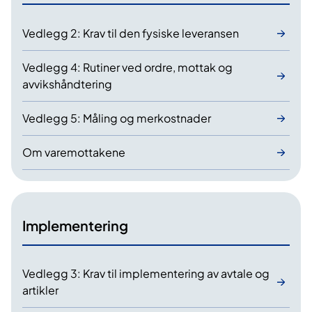
l
s
Vedlegg 2: Krav til den fysiske leveransen
e
r
Vedlegg 4: Rutiner ved ordre, mottak og
avvikshåndtering
Vedlegg 5: Måling og merkostnader
Om varemottakene
Implementering
Vedlegg 3: Krav til implementering av avtale og
artikler