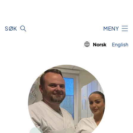
Hopp
til
innhold
SØK
MENY
Norsk
English