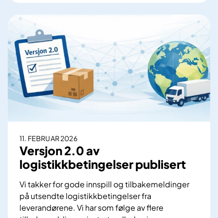
n
v
i
t
a
s
j
o
n
t
i
l
11. FEBRUAR 2026
i
Versjon 2.0 av
n
logistikkbetingelser publisert
f
o
Vi takker for gode innspill og tilbakemeldinger
r
på utsendte logistikkbetingelser fra
m
leverandørene. Vi har som følge av flere
a