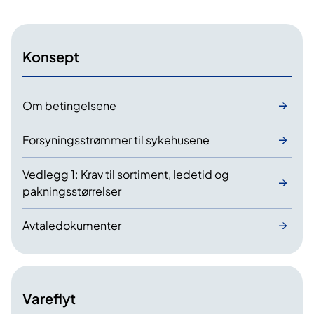
l
o
Konsept
g
i
s
Om betingelsene
t
i
Forsyningsstrømmer til sykehusene
k
k
Vedlegg 1: Krav til sortiment, ledetid og
b
pakningsstørrelser
e
Avtaledokumenter
t
i
n
g
Vareflyt
e