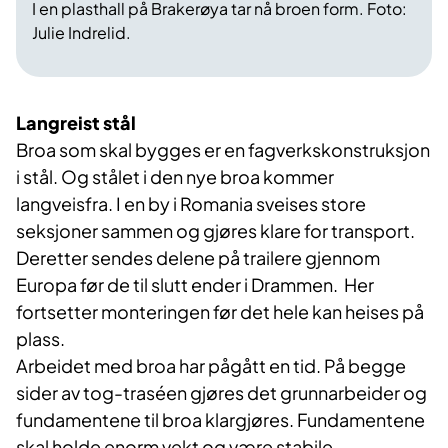
I en plasthall på Brakerøya tar nå broen form. Foto:
Julie Indrelid.
Langreist stål
Broa som skal bygges er en fagverkskonstruksjon
i stål. Og stålet i den nye broa kommer
langveisfra. I en by i Romania sveises store
seksjoner sammen og gjøres klare for transport.
Deretter sendes delene på trailere gjennom
Europa før de til slutt ender i Drammen. Her
fortsetter monteringen før det hele kan heises på
plass.
Arbeidet med broa har pågått en tid. På begge
sider av tog-traséen gjøres det grunnarbeider og
fundamentene til broa klargjøres. Fundamentene
skal holde enorm vekt og være stabile.