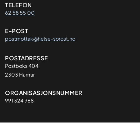
Kontaktinformasjon
TELEFON
62 58 55 00
E-POST
postmottak@helse-sorost.no
Adresse
POSTADRESSE
Postboks 404
2303 Hamar
Organisasjon
ORGANISASJONSNUMMER
991 324 968