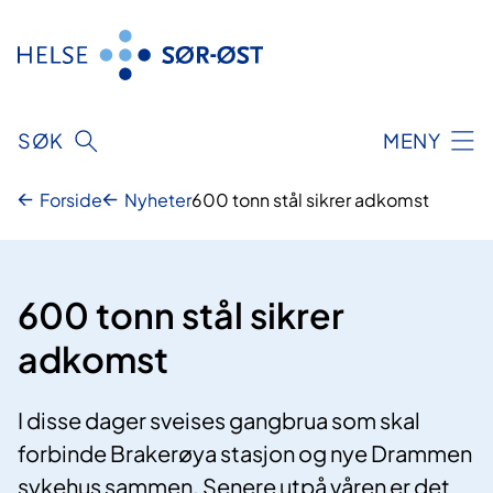
Hopp
til
innhold
SØK
MENY
Forside
Nyheter
600 tonn stål sikrer adkomst
600 tonn stål sikrer
adkomst
I disse dager sveises gangbrua som skal
forbinde Brakerøya stasjon og nye Drammen
sykehus sammen. Senere utpå våren er det