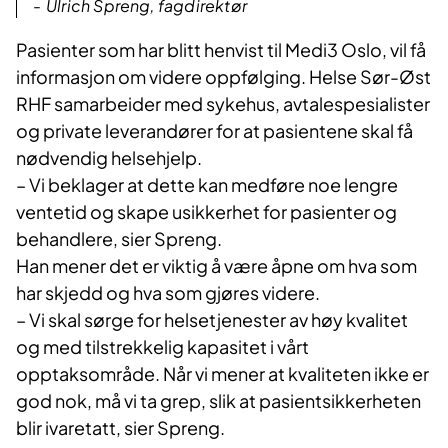
Ulrich Spreng, fagdirektør
Pasienter som har blitt henvist til Medi3 Oslo, vil få
informasjon om videre oppfølging. Helse Sør-Øst
RHF samarbeider med sykehus, avtalespesialister
og private leverandører for at pasientene skal få
nødvendig helsehjelp.
– Vi beklager at dette kan medføre noe lengre
ventetid og skape usikkerhet for pasienter og
behandlere, sier Spreng.
Han mener det er viktig å være åpne om hva som
har skjedd og hva som gjøres videre.
– Vi skal sørge for helsetjenester av høy kvalitet
og med tilstrekkelig kapasitet i vårt
opptaksområde. Når vi mener at kvaliteten ikke er
god nok, må vi ta grep, slik at pasientsikkerheten
blir ivaretatt, sier Spreng.