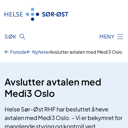
Hopp
til
innhold
SØK
MENY
Forside
Nyheter
Avslutter avtalen med Medi3 Oslo
Avslutter avtalen med
Medi3 Oslo
Helse Sør-Øst RHF har besluttet å heve
avtalen med Medi3 Oslo. – Vi er bekymret for
manglende styring og kontroll ved