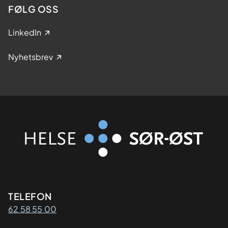
FØLG OSS
LinkedIn
Nyhetsbrev
Kontaktinformasjon
TELEFON
62 58 55 00