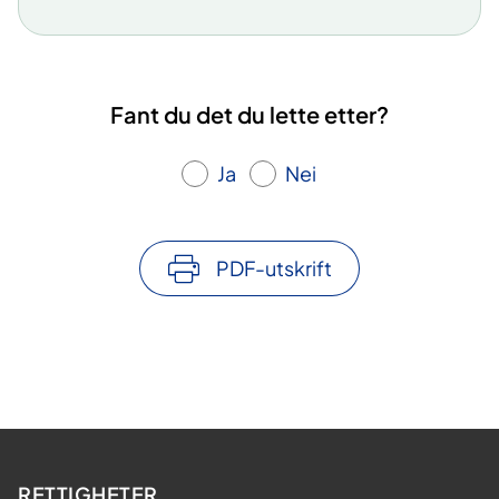
eiendomsforvaltning og byggteknisk
dokumentasjon.
Vanlig skala for tilstandsgrad
Fant du det du lette etter?
I Norge brukes ofte en skala fra
TG 0 til TG
3
, som følger:
Ja
Nei
TG 0
– Ingen avvik: Bygningsdelen er i
god stand, og det er ikke behov for
PDF-utskrift
tiltak.
TG 1
– Mindre eller moderate avvik:
Det er noen tegn til slitasje eller
mindre feil, men ikke noe som krever
umiddelbare tiltak.
TG 2
– Vesentlige avvik: Det er
tydelige tegn til slitasje, skade eller
funksjonssvikt. Tiltak bør planlegges.
RETTIGHETER