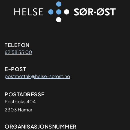
Kontaktinformasjon
TELEFON
62 58 55 00
E-POST
postmottak@helse-sorost.no
Adresse
POSTADRESSE
Postboks 404
2303 Hamar
Organisasjon
ORGANISASJONSNUMMER