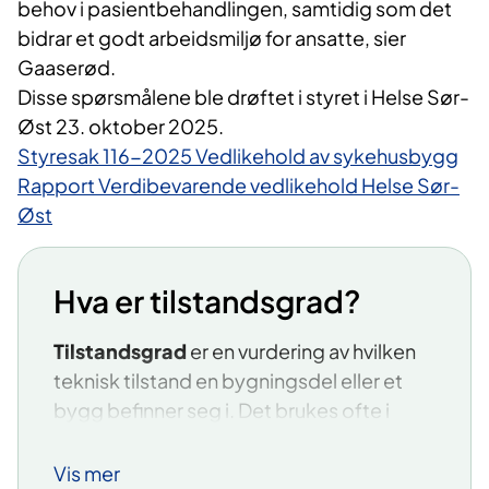
behov i pasientbehandlingen, samtidig som det
bidrar et godt arbeidsmiljø for ansatte, sier
Gaaserød.
Disse spørsmålene ble drøftet i styret i Helse Sør-
Øst 23. oktober 2025.
Styresak 116-2025 Vedlikehold av sykehusbygg
Rapport Verdibevarende vedlikehold Helse Sør-
Øst
Hva er tilstandsgrad?
Tilstandsgrad
er en vurdering av hvilken
teknisk tilstand en bygningsdel eller et
bygg befinner seg i. Det brukes ofte i
tilstandsanalyser, vedlikeholdsplaner og
verdivurderinger, og er en viktig del av
Vis mer