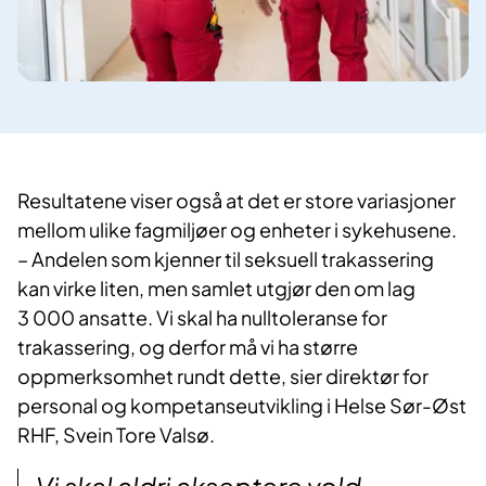
Resultatene viser også at det er store variasjoner
mellom ulike fagmiljøer og enheter i sykehusene.
– Andelen som kjenner til seksuell trakassering
kan virke liten, men samlet utgjør den om lag
3 000 ansatte. Vi skal ha nulltoleranse for
trakassering, og derfor må vi ha større
oppmerksomhet rundt dette, sier direktør for
personal og kompetanseutvikling i Helse Sør-Øst
RHF, Svein Tore Valsø.
Vi skal aldri akseptere vold,