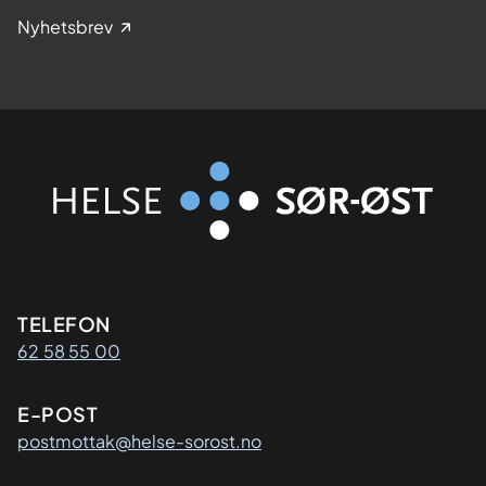
Nyhetsbrev
Kontaktinformasjon
TELEFON
62 58 55 00
E-POST
postmottak@helse-sorost.no