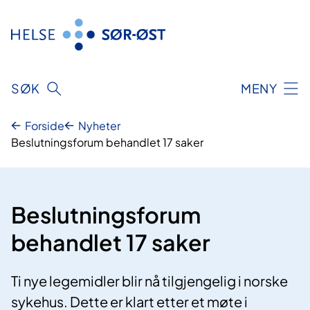
Hopp
til
innhold
SØK
MENY
Forside
Nyheter
Beslutningsforum behandlet 17 saker
Beslutningsforum
behandlet 17 saker
Ti nye legemidler blir nå tilgjengelig i norske
sykehus. Dette er klart etter et møte i