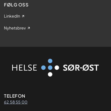
FØLG OSS
LinkedIn
Nyhetsbrev
Kontaktinformasjon
TELEFON
62 58 55 00