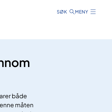
SØK
MENY
jennom
parer både
 denne måten