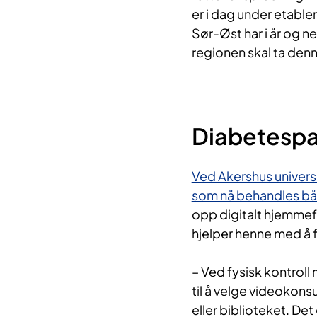
er i dag under etable
Sør-Øst har i år og ne
regionen skal ta denn
Diabetespa
Ved Akershus universi
som nå behandles båd
opp digitalt hjemmefr
hjelper henne med å f
– Ved fysisk kontroll
til å velge videokons
eller biblioteket. Det g