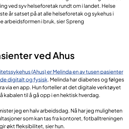
ring ved syv helseforetak rundt om i landet. Helse
ste år satset på at alle helseforetak og sykehus i
e arbeidsformen i bruk, sier Spreng
sienter ved Ahus
tetssykehus (Ahus) er Melinda en av tusen pasienter
e digitalt og fysisk
. Melinda har diabetes og følges
a via en app. Hun forteller at det digitale verktøyet
å kabalen til å gå opp i en hektisk hverdag.
 mister jeg en halv arbeidsdag. Nå har jeg muligheten
ultasjoner som kan tas fra kontoret, fotballtreningen
ir økt fleksibilitet, sier hun.