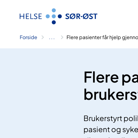
Hopp
til
innhold
Forside
..
.
Flere pasienter får hjelp gjenn
Flere p
brukerst
Brukerstyrt pol
pasient og syk