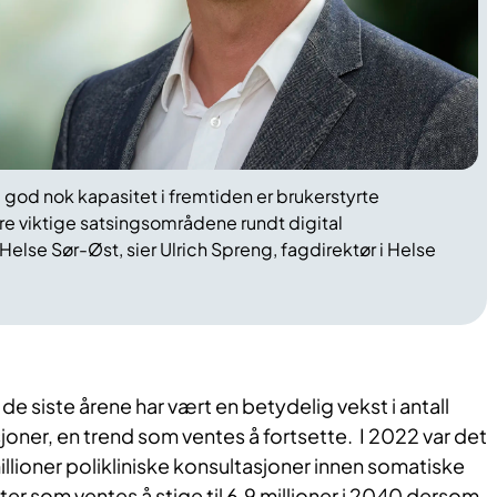
e god nok kapasitet i fremtiden er brukerstyrte
lere viktige satsingsområdene rundt digital
lse Sør-Øst, sier Ulrich Spreng, fagdirektør i Helse
t de siste årene har vært en betydelig vekst i antall
sjoner, en trend som ventes å fortsette. I 2022 var det
illioner polikliniske konsultasjoner innen somatiske
ter som ventes å stige til 6,9 millioner i 2040 dersom