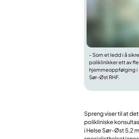
- Som et ledd i å sikr
poliklinikker ett av f
hjemmeoppfølging i He
Sør-Øst RHF.
Spreng viser til at de
polikliniske konsulta
i Helse Sør-Øst 5,2 m
spesialisthelsetjenes