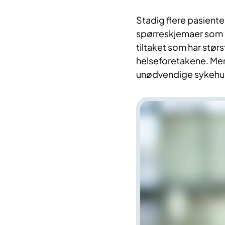
Stadig flere pasient
spørreskjemaer som se
tiltaket som har stør
helseforetakene. Men
unødvendige sykehu