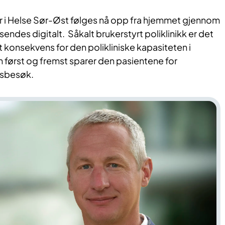
er i Helse Sør-Øst følges nå opp fra hjemmet gjennom
ndes digitalt. Såkalt brukerstyrt poliklinikk er det
st konsekvens for den polikliniske kapasiteten i
 først og fremst sparer den pasientene for
sbesøk.