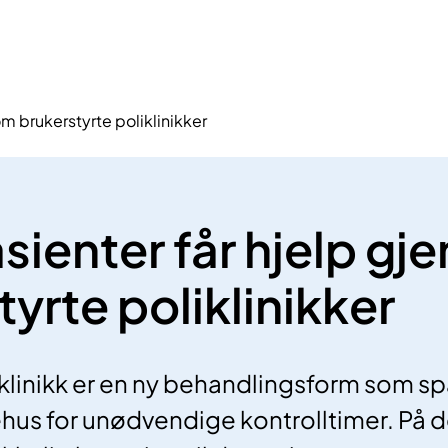
om brukerstyrte poliklinikker
asienter får hjelp g
yrte poliklinikker
iklinikk er en ny behandlingsform som s
ehus for unødvendige kontrolltimer. På