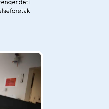
renger det i
elseforetak