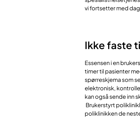
vi fortsetter med da
Ikke faste 
Essensen i en brukerst
timer til pasienter m
spørreskjema som se
elektronisk, kontroll
kan også sende inn s
Brukerstyrt poliklinik
poliklinikken de nest