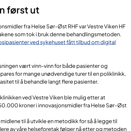
n først ut
onsmidler fra Helse Sør-Øst RHF var Vestre Viken HF
etakene som tok i bruk denne behandlingsmetoden.
sipasienter ved sykehuset fått tilbud om digital
sningen vært vinn-vinn for både pasienter og
pares for mange unødvendige turer til en poliklinikk,
sitet til å behandle langt flere pasienter.
klinikken ved Vestre Viken ble mulig etter at
750.000 kroner i innovasjonsmidler fra Helse Sør-Øst
midlene til å utvikle en metodikk for så å legge til
Flere av våre helseforetak følger nå etter og metoden