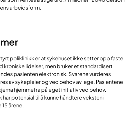
gens arbeidsform.
timer
yrt poliklinikk er at sykehuset ikke setter opp faste
ed kroniske lidelser, men bruker et standardisert
ndes pasienten elektronisk. Svarene vurderes
eres av sykepleier og ved behov av lege. Pasientene
kjema hjemmefra på eget initiativ ved behov.
k har potensial til å kunne håndtere veksten i
e 15 årene.