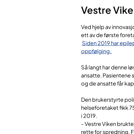
Vestre Vike
Ved hjelp av innovasj
ett av de første for
Siden 2019 har epilep
oppfølging.
Så langt har denne lø
ansatte. Pasientene s
og de ansatte får kapa
Den brukerstyrte poli
helseforetaket fikk 
i 2019.
- Vestre Viken brukte 
rette for spredning. 