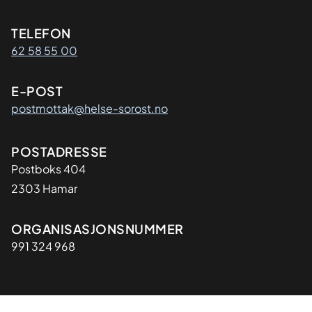
Kontaktinformasjon
TELEFON
62 58 55 00
E-POST
postmottak@helse-sorost.no
Adresse
POSTADRESSE
Postboks 404
2303 Hamar
Organisasjon
ORGANISASJONSNUMMER
991 324 968