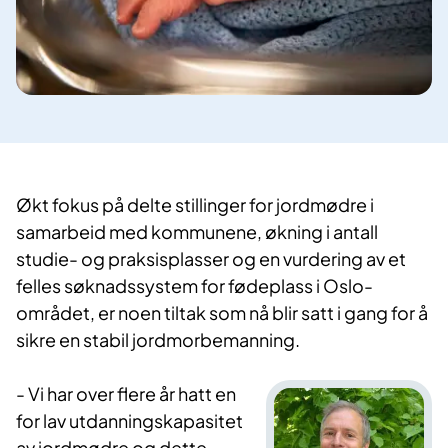
Økt fokus på delte stillinger for jordmødre i
samarbeid med kommunene, økning i antall
studie- og praksisplasser og en vurdering av et
felles søknadssystem for fødeplass i Oslo-
området, er noen tiltak som nå blir satt i gang for å
sikre en stabil jordmorbemanning.
- Vi har over flere år hatt en
for lav utdanningskapasitet
av jordmødre og dette