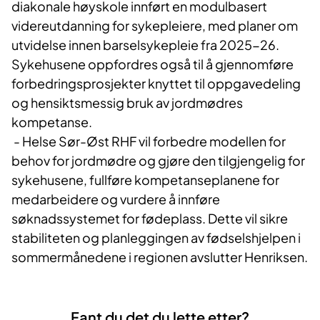
diakonale høyskole innført en modulbasert
videreutdanning for sykepleiere, med planer om
utvidelse innen barselsykepleie fra 2025-26.
Sykehusene oppfordres også til å gjennomføre
forbedringsprosjekter knyttet til oppgavedeling
og hensiktsmessig bruk av jordmødres
kompetanse.
- Helse Sør-Øst RHF vil forbedre modellen for
behov for jordmødre og gjøre den tilgjengelig for
sykehusene, fullføre kompetanseplanene for
medarbeidere og vurdere å innføre
søknadssystemet for fødeplass. Dette vil sikre
stabiliteten og planleggingen av fødselshjelpen i
sommermånedene i regionen avslutter Henriksen.
Fant du det du lette etter?