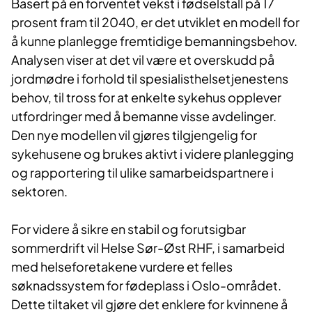
Basert på en forventet vekst i fødselstall på 17
prosent fram til 2040, er det utviklet en modell for
å kunne planlegge fremtidige bemanningsbehov.
Analysen viser at det vil være et overskudd på
jordmødre i forhold til spesialisthelsetjenestens
behov, til tross for at enkelte sykehus opplever
utfordringer med å bemanne visse avdelinger.
Den nye modellen vil gjøres tilgjengelig for
sykehusene og brukes aktivt i videre planlegging
og rapportering til ulike samarbeidspartnere i
sektoren.
For videre å sikre en stabil og forutsigbar
sommerdrift vil Helse Sør-Øst RHF, i samarbeid
med helseforetakene vurdere et felles
søknadssystem for fødeplass i Oslo-området.
Dette tiltaket vil gjøre det enklere for kvinnene å