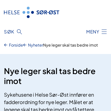
Hopp
til
innhold
SØK
MENY
Forside
Nyheter
Nye leger skal tas bedre imot
Nye leger skal tas bedre
imot
Sykehusene i Helse Sør-Øst innfører en
fadderordning for nye leger. Målet er at
legene skal tas bedre imot og få tettere