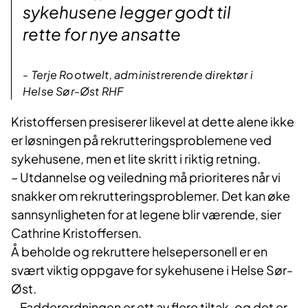
sykehusene legger godt til
rette for nye ansatte
Terje Rootwelt, administrerende direktør i
Helse Sør-Øst RHF
Kristoffersen presiserer likevel at dette alene ikke
er løsningen på rekrutteringsproblemene ved
sykehusene, men et lite skritt i riktig retning.
– Utdannelse og veiledning må prioriteres når vi
snakker om rekrutteringsproblemer. Det kan øke
sannsynligheten for at legene blir værende, sier
Cathrine Kristoffersen.
Å beholde og rekruttere helsepersonell er en
svært viktig oppgave for sykehusene i Helse Sør-
Øst.
– Fadderordningen er ett av flere tiltak, og det er