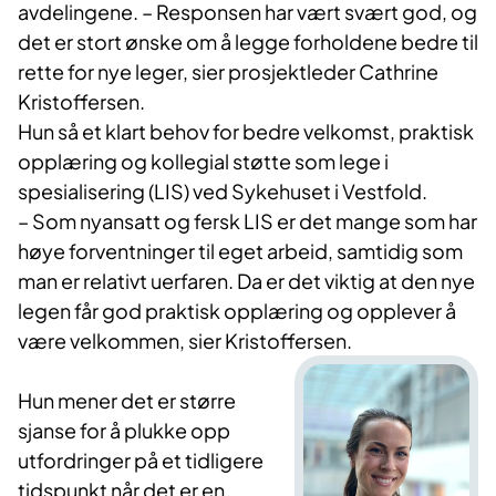
avdelingene. – Responsen har vært svært god, og
det er stort ønske om å legge forholdene bedre til
rette for nye leger, sier prosjektleder Cathrine
Kristoffersen.
Hun så et klart behov for bedre velkomst, praktisk
opplæring og kollegial støtte som lege i
spesialisering (LIS) ved Sykehuset i Vestfold.
– Som nyansatt og fersk LIS er det mange som har
høye forventninger til eget arbeid, samtidig som
man er relativt uerfaren. Da er det viktig at den nye
legen får god praktisk opplæring og opplever å
være velkommen, sier Kristoffersen.
Hun mener det er større
sjanse for å plukke opp
utfordringer på et tidligere
tidspunkt når det er en