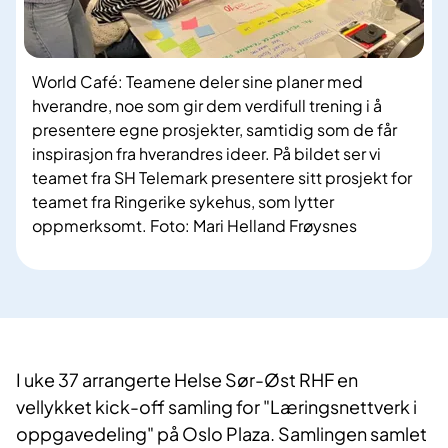
World Café: Teamene deler sine planer med
hverandre, noe som gir dem verdifull trening i å
presentere egne prosjekter, samtidig som de får
inspirasjon fra hverandres ideer. På bildet ser vi
teamet fra SH Telemark presentere sitt prosjekt for
teamet fra Ringerike sykehus, som lytter
oppmerksomt. Foto: Mari Helland Frøysnes
I uke 37 arrangerte Helse Sør-Øst RHF en
vellykket kick-off samling for "Læringsnettverk i
oppgavedeling" på Oslo Plaza. Samlingen samlet