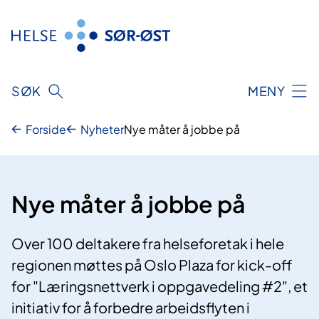
Hopp
til
innhold
SØK
MENY
Forside
Nyheter
Nye måter å jobbe på
Nye måter å jobbe på
Over 100 deltakere fra helseforetak i hele
regionen møttes på Oslo Plaza for kick-off
for "Læringsnettverk i oppgavedeling #2", et
initiativ for å forbedre arbeidsflyten i