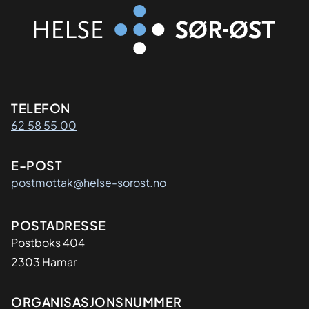
Kontaktinformasjon
TELEFON
62 58 55 00
E-POST
postmottak@helse-sorost.no
Adresse
POSTADRESSE
Postboks 404
2303 Hamar
Organisasjon
ORGANISASJONSNUMMER