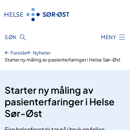
Hopp
til
innhold
SØK
MENY
Forside
Nyheter
Starter ny måling av pasienterfaringer i Helse Sør-Øst
Starter ny måling av
pasienterfaringer i Helse
Sør-Øst
Fire helseforetak tar nå i bruk en felles