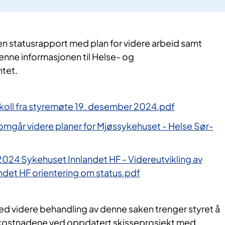
en statusrapport med plan for videre arbeid samt
nne informasjonen til Helse- og
tet.
koll fra styremøte 19. desember 2024.pdf
omgår videre planer for Mjøssykehuset - Helse Sør-
024 Sykehuset Innlandet HF - Videreutvikling av
ndet HF orientering om status.pdf
ved videre behandling av denne saken trenger styret å
ostnadene ved oppdatert skisseprosjekt med