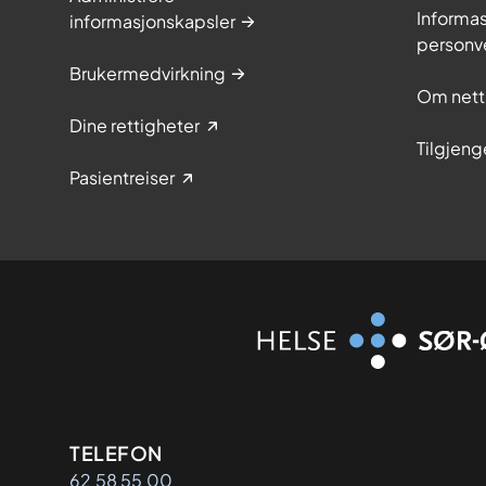
Informas
informasjonskapsler
personv
Brukermedvirkning
Om nett
Dine rettigheter
Tilgjeng
Pasientreiser
Kontaktinformasjon
TELEFON
62 58 55 00