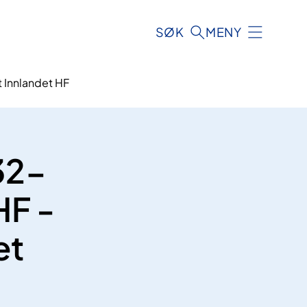
SØK
MENY
 Innlandet HF
32-
HF -
et