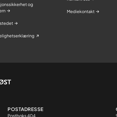
jonssikkerhet og
ern
Mediekontakt
stedet
elighetserklæring
Adresse
POSTADRESSE
Postboks 404