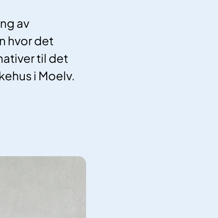
ing av
n hvor det
ativer til det
kehus i Moelv.