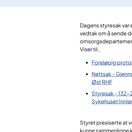
Dagens styresak var 
vedtak om å sende de
omsorgsdepartemen
Viser til ,
Foreløpig proto
Nettsak - Gjenn
Øst RHF
Styresak - 132-2
Sykehuset Innla
Styret presiserte at 
kunne sammenligne k