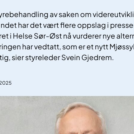
yrebehandling av saken om videreutvikl
ndet har det vært flere oppslag i presse
ret i Helse Sør-Øst nå vurderer nye altern
ringen har vedtatt, som er et nytt Mjøssy
ktig, sier styreleder Svein Gjedrem.
.2025