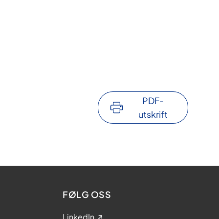
PDF-
utskrift
FØLG OSS
LinkedIn