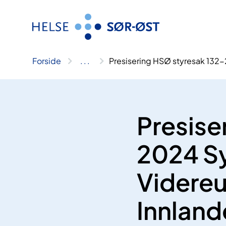
Hopp
til
innhold
Forside
..
.
Presisering HSØ styresak 132-
Presise
2024 Sy
Videreu
Innland