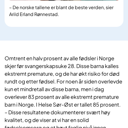
– De norske tallene er blant de beste verden, sier
Arild Erland Rønnestad.
Omtrent en halv prosent av alle fødsler i Norge
skjer før svangerskapsuke 28. Disse barna kalles
ekstremt premature, og de har økt risiko for død
rundt og etter fødsel. For noen år siden overlevde
kun et mindretall av disse barna, men i dag
overlever 83 prosent av alle ekstremt premature
barn i Norge. I Helse Sør-Øst er tallet 85 prosent.
– Disse resultatene dokumenterer svært høy
kvalitet, og de viser at vi har en solid
fødselsomsorg og et høyt faglig nivå innen