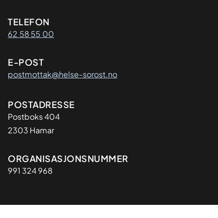
Kontaktinformasjon
TELEFON
62 58 55 00
E-POST
postmottak@helse-sorost.no
Adresse
POSTADRESSE
Postboks 404
2303 Hamar
Organisasjon
ORGANISASJONSNUMMER
991 324 968