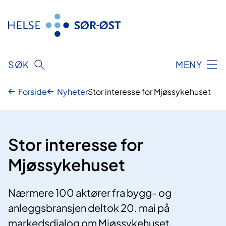
Hopp
til
innhold
SØK
MENY
Forside
Nyheter
Stor interesse for Mjøssykehuset
Stor interesse for
Mjøssykehuset
Nærmere 100 aktører fra bygg- og
anleggsbransjen deltok 20. mai på
markedsdialog om Mjøssykehuset.