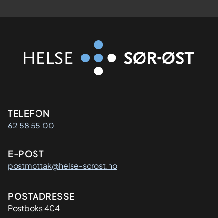
Kontaktinformasjon
TELEFON
62 58 55 00
E-POST
postmottak@helse-sorost.no
Adresse
POSTADRESSE
Postboks 404