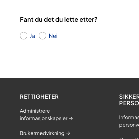
Fant du det du lette etter?
Ja
Nei
RETTIGHETER
SIKKE
PERS
Administrere
Informas
informasjonskapsler
personv
Brukermedvirkning