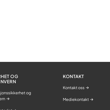
RHET OG
KONTAKT
ONVERN
Kontakt oss
jonssikkerhet og
ern
Mediekontakt