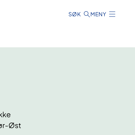
SØK
MENY
kke
Sør-Øst