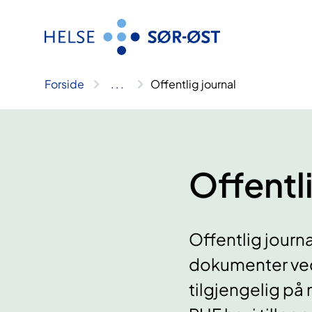
Hopp
til
innhold
Forside
..
.
Offentlig journal
Offentli
Offentlig journ
dokumenter ved
tilgjengelig på