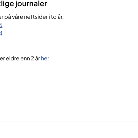
lige journaler
r på våre nettsider i to år.
5
4
er eldre enn 2 år
her.