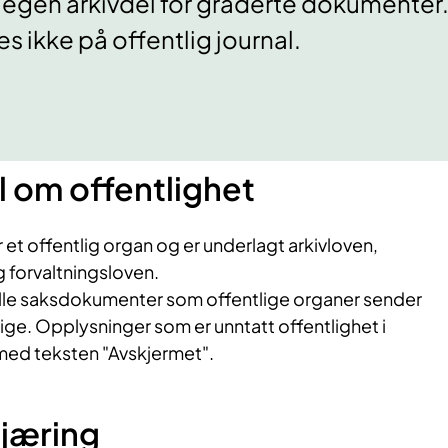
gg egen arkivdel for graderte dokumenter
s ikke på offentlig journal.
 om offentlighet
et offentlig organ og er underlagt arkivloven,
 forvaltningsloven.
lle saksdokumenter som offentlige organer sender
lige. Opplysninger som er unntatt offentlighet i
 med teksten "Avskjermet".
jæring