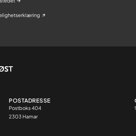
stedet
elighetserklæring
Adresse
POSTADRESSE
Postboks 404
2303 Hamar