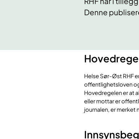
RHF har i tille
Denne publisere
Hovedregel
Helse Sør-Øst RHF er 
offentlighetsloven og
Hovedregelen er at a
eller mottar er offent
journalen, er merket
Innsynsbeg