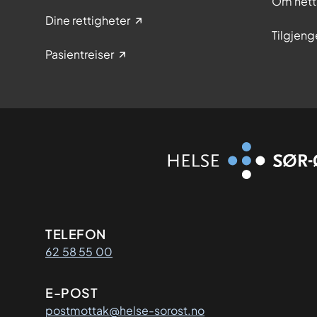
Om nett
Dine rettigheter
Tilgjeng
Pasientreiser
Kontaktinformasjon
TELEFON
62 58 55 00
E-POST
postmottak@helse-sorost.no