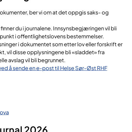
dokumenter, ber vi om at det oppgis saks- og
inner du i journalene. Innsynsbegjæringen vil bli
punkt i offentlighetslovens bestemmelser.
inger i dokumentet som etter lov eller forskrift er
t, vil disse opplysningene bli «sladdet» fra
e avslag vil bli begrunnet.
ved å sende en e-post til Helse Sør-Øst RHF
lova
ournal 2026