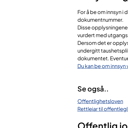
For å be om innsyn i 
dokumentnummer.
Disse opplysningene f
vurdert med utgangs
Dersom det er opplysn
undergitt taushetsplik
dokumentet. Eventuell
Du kan be om innsyn 
Se også..
Offentlighetsloven
Rettleiar til offentleg
Offentlig j