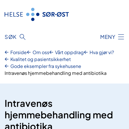
Hopp
til
innhold
SØK
MENY
Forside
Om oss
Vårt oppdrag
Hva gjør vi?
Kvalitet og pasientsikkerhet
Gode eksempler fra sykehusene
Intravenøs hjemmebehandling med antibiotika
Intravenøs
hjemmebehandling med
antibiotika