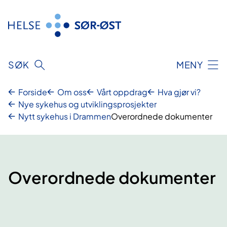
Hopp
til
innhold
SØK
MENY
Forside
Om oss
Vårt oppdrag
Hva gjør vi?
Nye sykehus og utviklingsprosjekter
Nytt sykehus i Drammen
Overordnede dokumenter
Overordnede dokumenter