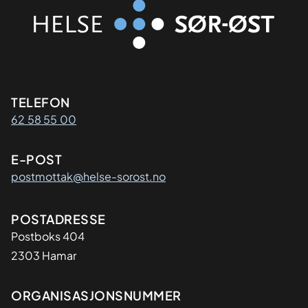
Kontaktinformasjon
TELEFON
62 58 55 00
E-POST
postmottak@helse-sorost.no
Adresse
POSTADRESSE
Postboks 404
2303 Hamar
Organisasjon
ORGANISASJONSNUMMER