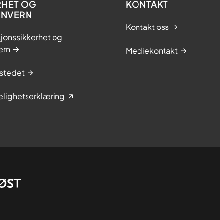
RHET OG
KONTAKT
ONVERN
Kontakt oss
jonssikkerhet og
ern
Mediekontakt
stedet
elighetserklæring