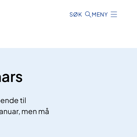
SØK
MENY
mars
ende til
 januar, men må