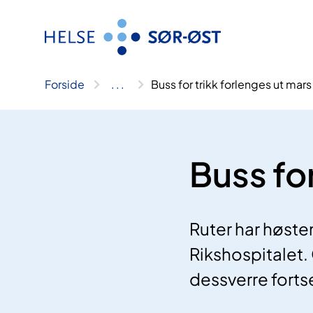
Hopp
til
innhold
Forside
..
.
Buss for trikk forlenges ut mars
Buss for
Ruter har høsten
Rikshospitalet. 
dessverre forts