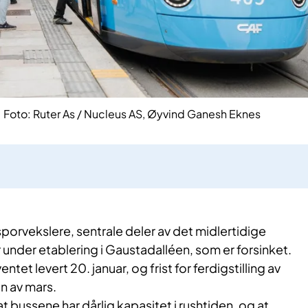
kk. Foto: Ruter As / Nucleus AS, Øyvind Ganesh Eknes
sporvekslere, sentrale deler av det midlertidige
under etablering i Gaustadalléen, som er forsinket.
tet levert 20. januar, og frist for ferdigstilling av
en av mars.
t bussene har dårlig kapasitet i rushtiden, og at