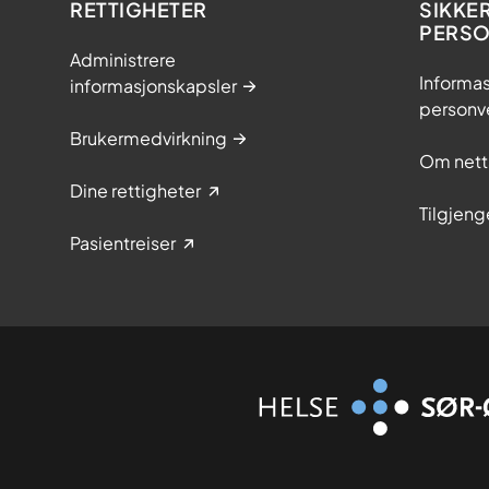
RETTIGHETER
SIKKE
PERS
Administrere
Informas
informasjonskapsler
personv
Brukermedvirkning
Om nett
Dine rettigheter
Tilgjeng
Pasientreiser