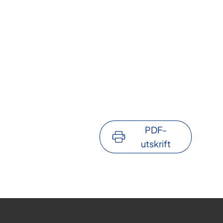
PDF-
utskrift