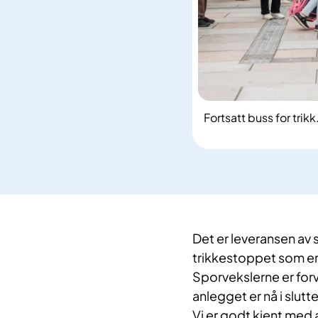
Fortsatt buss for tri
Det er leveransen av 
trikkestoppet som er 
Sporvekslerne er forven
anlegget er nå i slutt
Vi er godt kjent med a