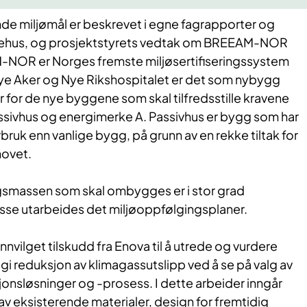
nde miljømål er beskrevet i egne fagrapporter og
ehus, og prosjektstyrets vedtak om BREEAM-NOR
M-NOR er Norges fremste miljøsertifiseringssystem
ye Aker og Nye Rikshospitalet er det som nybygg
er for de nye byggene som skal tilfredsstille kravene
assivhus og energimerke A. Passivhus er bygg som har
bruk enn vanlige bygg, på grunn av en rekke tiltak for
hovet.
gsmassen som skal ombygges er i stor grad
isse utarbeides det miljøoppfølgingsplaner.
nnvilget tilskudd fra Enova til å utrede og vurdere
 gi reduksjon av klimagassutslipp ved å se på valg av
jonsløsninger og -prosess. I dette arbeider inngår
v eksisterende materialer, design for fremtidig