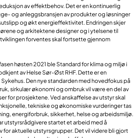
reduksjon av effektbehov. Det er en kontinuerlig
ygge- og anleggsbransjen av produkter og løsninger
tslipp og økt energieffektivitet. Endringen skjer
ørene og arkitektene designer og i ytelsene til
viklingen forventes skal fortsette gjennom
tfasen høsten 2021 ble Standard for klima og miljø i
dkjent av Helse Sør-Øst RHF. Dette er en
nt Sykehus. Den nye standarden med hovedfokus på
ruk, sirkulær økonomi og ombruk vil være en del av
aser for prosjektene. Ved anskaffelse av utstyr skal
funksjonelle, tekniske og økonomiske vurderinger tas
ning, energiforbruk, sikkerhet, helse og arbeidsmiljø.
 utstyrsrådgivere startet et arbeid med å
 for aktuelle utstyrsgrupper. Det vil videre bli gjort