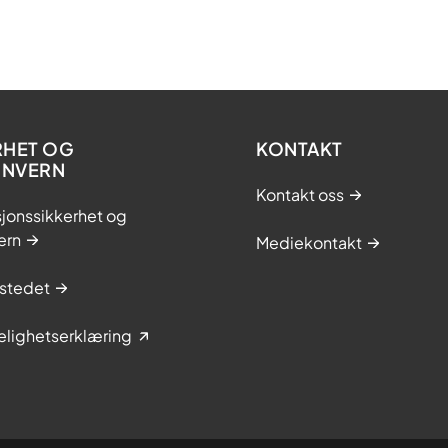
RHET OG
KONTAKT
ONVERN
Kontakt oss
jonssikkerhet og
ern
Mediekontakt
stedet
elighetserklæring