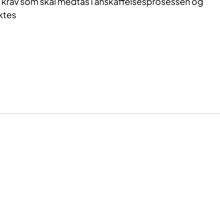
e krav som skal medtas i anskaffelsesprosessen og
ktes