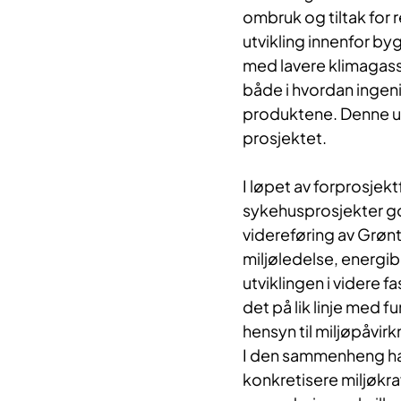
ombruk og tiltak for 
utvikling innenfor b
med lavere klimagassu
både i hvordan ingeni
produktene. Denne ut
prosjektet.
I løpet av forprosjek
sykehusprosjekter go
videreføring av Grø
miljøledelse, energib
utviklingen i videre f
det på lik linje med 
hensyn til miljøpåvirk
I den sammenheng har
konkretisere miljøkrav