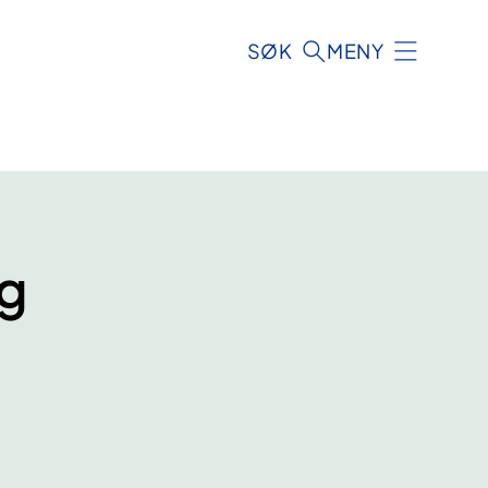
SØK
MENY
og