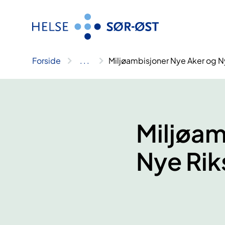
Hopp
til
innhold
Forside
..
.
Miljøambisjoner Nye Aker og N
Miljøam
Nye Rik