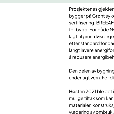
​Prosjektenes gjelde
bygger på Grønt syk
sertifisering. BREEA
for bygg. For både N
lagt til grunn løsning
etter standard for p
langt lavere energifor
å redusere energibe
Den delen av bygnin
underlagt vern. For d
Høsten 2021 ble det i
mulige tiltak som kan
materialer, konstruks
vurdering av ombruk a