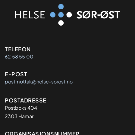
Kontaktinformasjon
TELEFON
62 58 55 00
E-POST
postmottak@helse-sorost.no
Adresse
POSTADRESSE
Postboks 404
2303 Hamar
Organisasjon
ORGANISASJONSNUMMER