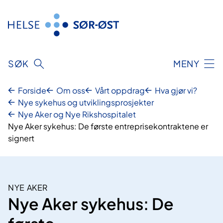
Hopp
til
innhold
SØK
MENY
Forside
Om oss
Vårt oppdrag
Hva gjør vi?
Nye sykehus og utviklingsprosjekter
Nye Aker og Nye Rikshospitalet
Nye Aker sykehus: De første entreprisekontraktene er
signert
NYE AKER
Nye Aker sykehus: De