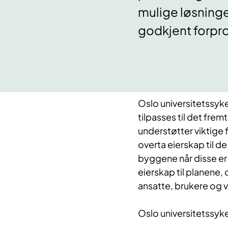
mulige løsninge
godkjent forpr
O
slo universitetssyk
tilpasses til det fr
understøtter viktige 
overta eierskap til d
byggene når disse er 
eierskap til planene,
ansatte, brukere og 
Oslo universitetssyke