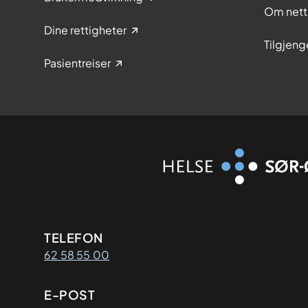
Om nett
Dine rettigheter
Tilgjeng
Pasientreiser
Kontaktinformasjon
TELEFON
62 58 55 00
E-POST