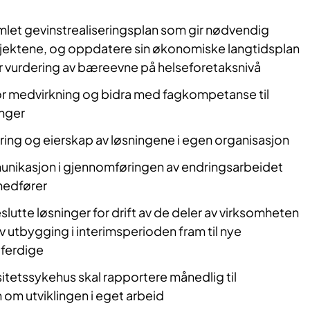
mlet gevinstrealiseringsplan som gir nødvendig
sjektene, og oppdatere sin økonomiske langtidsplan
r vurdering av bæreevne på helseforetaksnivå
for medvirkning og bidra med fagkompetanse til
inger
ring og eierskap av løsningene i egen organisasjon
nikasjon i gjennomføringen av endringsarbeidet
edfører
lutte løsninger for drift av de deler av virksomheten
av utbygging i interimsperioden fram til nye
ferdige
itetssykehus skal rapportere månedlig til
 om utviklingen i eget arbeid