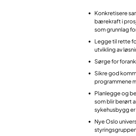
Konkretisere sa
bærekraft i pro
som grunnlag fo
Legge til rette 
utvikling av løsn
Sørge for forank
Sikre god kommu
programmene m
Planlegge og bes
som blir berørt 
sykehusbygg er 
Nye Oslo univers
styringsgruppen