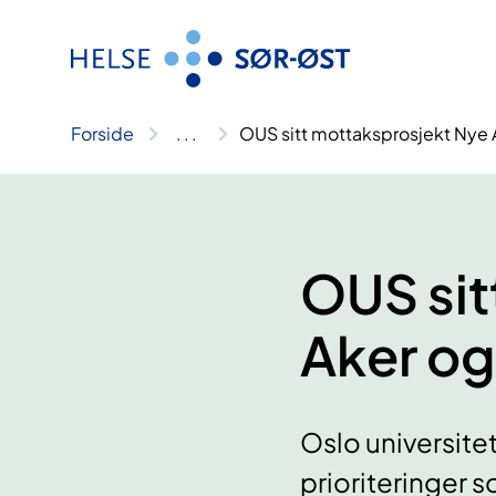
Hopp
til
innhold
Forside
..
.
OUS sitt mottaksprosjekt Nye 
OUS sit
Aker og
Oslo universite
prioriteringer 