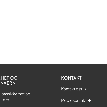
RHET OG
KONTAKT
ONVERN
Kontakt oss
jonssikkerhet og
ern
Mediekontakt