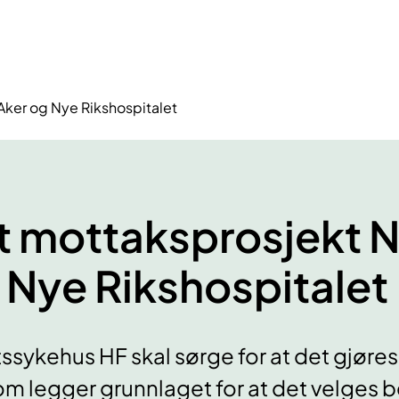
Aker og Nye Rikshospitalet
t mottaksprosjekt 
 Nye Rikshospitalet
tssykehus HF skal sørge for at det gjøres
som legger grunnlaget for at det velges b