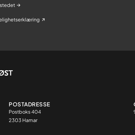
stedet
elighetserklæring
Adresse
POSTADRESSE
Postboks 404
2303 Hamar