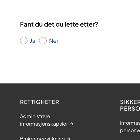
Fant du det du lette etter?
Ja
Nei
RETTIGHETER
SIKKE
PERS
Administrere
Informas
informasjonskapsler
personv
Brukermedvirkning