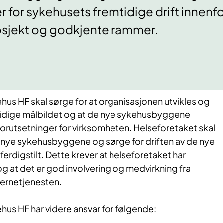
r for sykehusets fremtidige drift innenfo
osjekt og godkjente rammer.
ehus HF skal sørge for at organisasjonen utvikles og
emtidige målbildet og at de nye sykehusbyggene
forutsetninger for virksomheten. Helseforetaket skal
e nye sykehusbyggene og sørge for driften av de nye
ferdigstilt. Dette krever at helseforetaket har
 og at det er god involvering og medvirkning fra
vernetjenesten.
hus HF har videre ansvar for følgende: