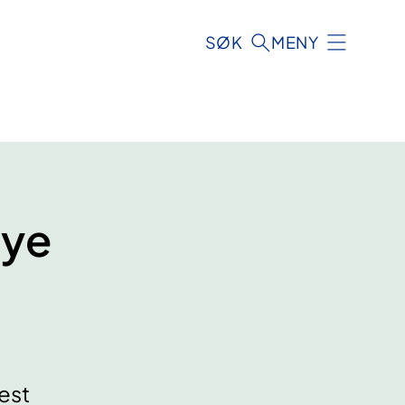
SØK
MENY
Nye
est