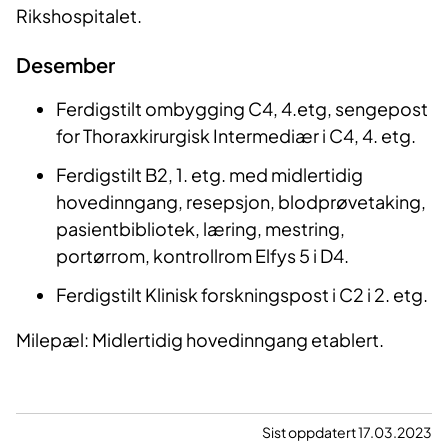
Rikshospitalet.
Desember
Ferdigstilt ombygging C4, 4.etg, sengepost
for Thoraxkirurgisk Intermediær i C4, 4. etg.
Ferdigstilt B2, 1. etg. med midlertidig
hovedinngang, resepsjon, blodprøvetaking,
pasientbibliotek, læring, mestring,
portørrom, kontrollrom Elfys 5 i D4.
Ferdigstilt Klinisk forskningspost i C2 i 2. etg.
Milepæl: Midlertidig hovedinngang etablert.
Sist oppdatert 17.03.2023