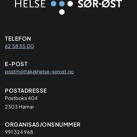
Kontaktinformasjon
TELEFON
62 58 55 00
E-POST
postmottak@helse-sorost.no
Adresse
POSTADRESSE
Postboks 404
2303 Hamar
Organisasjon
ORGANISASJONSNUMMER
991 324 968