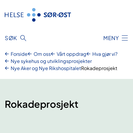
Hopp
til
innhold
SØK
MENY
Forside
Om oss
Vårt oppdrag
Hva gjør vi?
Nye sykehus og utviklingsprosjekter
Nye Aker og Nye Rikshospitalet
Rokadeprosjekt
Rokadeprosjekt