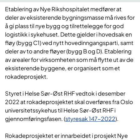
​Etablering av Nye Rikshospitalet medfører at
deler av eksisterende bygningsmasse må rives for
å gi plass til nye bygg og tilrettelegge for god
logistikk i sykehuset. Dette gjelder i hovedsak en
fløy (bygg C1) ved nytt hovedinngangsparti, samt
deler av to andre fløyer (bygg B og D). Etablering
av arealer for virksomheten som må flytte ut av de
eksisterende byggene, er organisert som et
rokadeprosjekt.
Styret i Helse Sør-Øst RHF vedtok i desember
2022 at rokadeprosjektet skal overføres fra Oslo
universitetssykehus til Helse Sør-Øst RHF i
gjennomføringsfasen. (
styresak 147-2022
​).​
Rokadeprosjektet er innarbeidet i prosjekt Nye