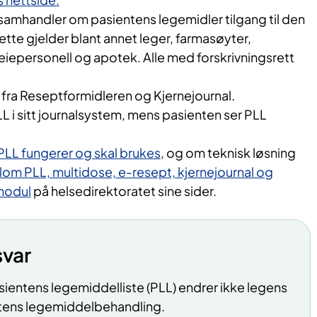
samhandler om pasientens legemidler tilgang til den
te gjelder blant annet leger, farmasøyter,
eiepersonell og apotek. Alle med forskrivningsrett
 fra Reseptformidleren og Kjernejournal.
L i sitt journalsystem, mens pasienten ser PLL
LL fungerer og skal brukes
, og om teknisk løsning
m PLL, multidose, e-resept, kjernejournal og
smodul
på helsedirektoratet sine sider.
svar
sientens legemiddelliste (PLL) endrer ikke legens
ntens legemiddelbehandling.