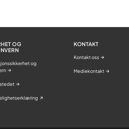
RHET OG
KONTAKT
ONVERN
Kontakt oss
jonssikkerhet og
ern
Mediekontakt
stedet
elighetserklæring