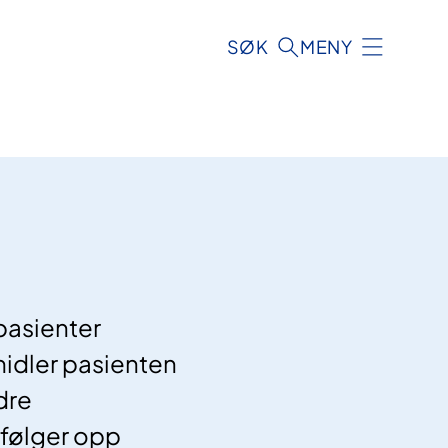
SØK
MENY
pasienter
emidler pasienten
dre
 følger opp