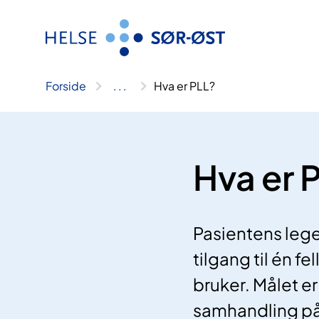
Hopp
til
innhold
Forside
..
.
Hva er PLL?
Hva er 
Pasientens lege
tilgang til én f
bruker. Målet 
samhandling på 