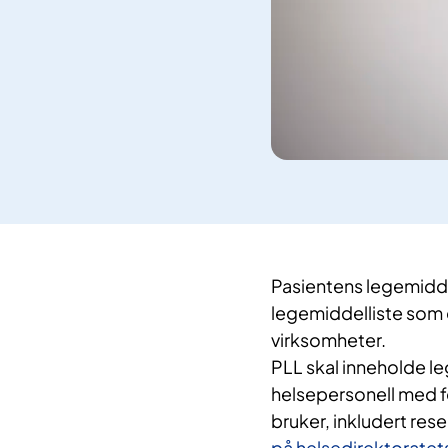
Pasientens legemidde
legemiddelliste som 
virksomheter.
PLL skal inneholde l
helsepersonell med f
bruker, inkludert res
på helsedirektoratets