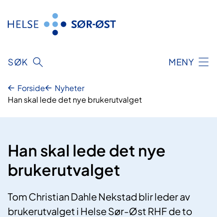
Hopp
til
innhold
SØK
MENY
Forside
Nyheter
Han skal lede det nye brukerutvalget
Han skal lede det nye
brukerutvalget
Tom Christian Dahle Nekstad blir leder av
brukerutvalget i Helse Sør-Øst RHF de to