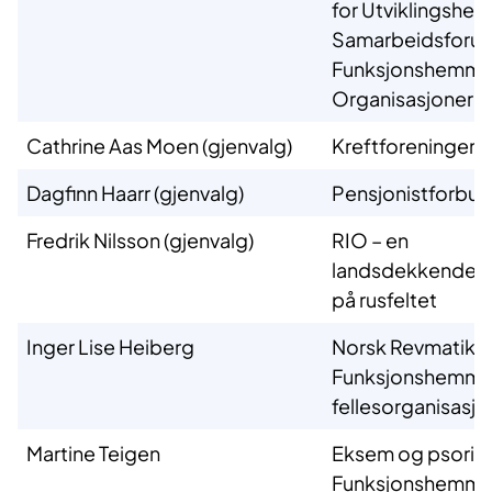
for Utviklingsh
Samarbeidsforum
Funksjonshemm
Organisasjoner
Cathrine Aas Moen (gjenvalg)
Kreftforeningen
Dagfinn Haarr (gjenvalg)
Pensjonistforbu
Fredrik Nilsson (gjenvalg)
RIO – en
landsdekkende b
på rusfeltet
Inger Lise Heiberg
Norsk Revmatike
Funksjonshemm
fellesorganisasjo
Martine Teigen
Eksem og psorias
Funksjonshemm