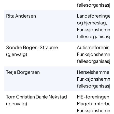
fellesorganisasjo
Rita Andersen
Landsforeningen f
og hjerneslag,
Funksjonshemm
fellesorganisasjo
Sondre Bogen-Straume
Autismeforeninge
(gjenvalg)
Funksjonshemm
fellesorganisasjo
Terje Borgersen
Hørselshemmede
Funksjonshemm
fellesorganisasjo
Tom Christian Dahle Nekstad
ME-foreningen o
(gjenvalg)
Magetarmforbun
Funksjonshemm