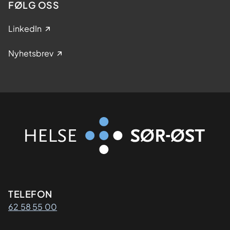
FØLG OSS
LinkedIn
Nyhetsbrev
Kontaktinformasjon
TELEFON
62 58 55 00