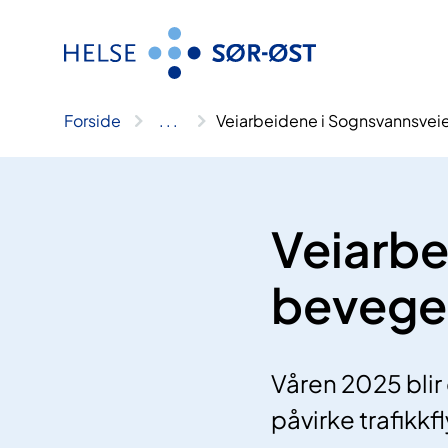
Hopp
til
innhold
Forside
..
.
Veiarbeidene i Sognsvannsvei
Veiarbe
beveger
Våren 2025 blir
påvirke trafikkf