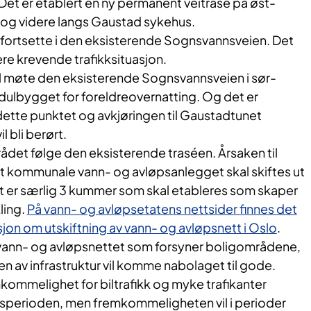
et er etablert en ny permanent veitrase på øst-
, og videre langs Gaustad sykehus.
t fortsette i den eksisterende Sognsvannsveien. Det
igere krevende trafikksituasjon.
il møte den eksisterende Sognsvannsveien i sør-
ulbygget for foreldreovernatting. Og det er
ette punktet og avkjøringen til Gaustadtunet
 bli berørt.
rådet følge den eksisterende traséen. Årsaken til
et kommunale vann- og avløpsanlegget skal skiftes ut
 er særlig 3 kummer som skal etableres som skaper
ling.
På vann- og avløpsetatens nettsider finnes det
jon om utskiftning av vann- og avløpsnett i Oslo
.
vann- og avløpsnettet som forsyner boligområdene,
n av infrastruktur vil komme nabolaget til gode.
kommelighet for biltrafikk og myke trafikanter
sperioden, men fremkommeligheten vil i perioder