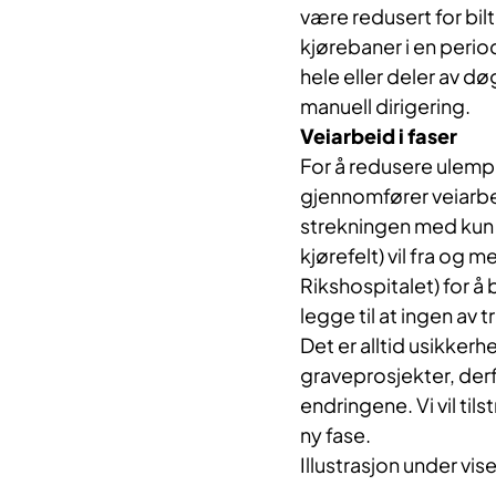
være redusert for bilt
kjørebaner i en period
hele eller deler av dø
manuell dirigering.
Veiarbeid i faser
For å redusere ulempen
gjennomfører veiarbe
strekningen med kun 
kjørefelt) vil fra og 
Rikshospitalet) for å
legge til at ingen av 
Det er alltid usikkerh
graveprosjekter, derf
endringene. Vi vil til
ny fase.
Illustrasjon under vis