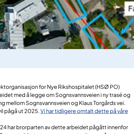
ktorganisasjon for Nye Rikshospitalet (HSØ PO)
rbeidet med å legge om Sognsvannsveien i ny trasé og
ing mellom Sognsvannsveien og Klaus Torgårds vei.
il pågå ut 2025.
Vi har tidligere omtalt dette på våre
24 har brorparten av dette arbeidet pågått innenfor