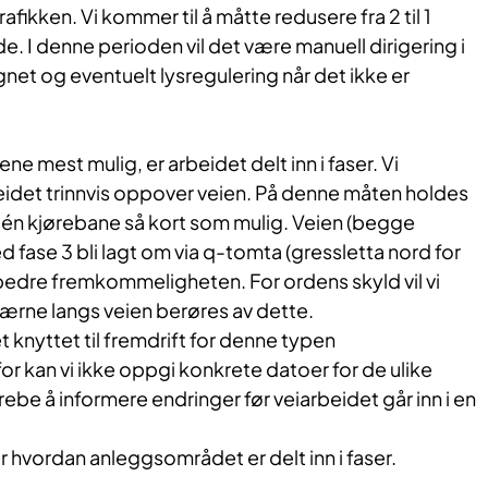
rafikken. Vi kommer til å måtte redusere fra 2 til 1
e. I denne perioden vil det være manuell dirigering i
gnet og eventuelt lysregulering når det ikke er
e mest mulig, er arbeidet delt inn i faser. Vi
idet trinnvis oppover veien. På denne måten holdes
én kjørebane så kort som mulig. Veien (begge
med fase 3 bli lagt om via q-tomta (gressletta nord for
 bedre fremkommeligheten. For ordens skyld vil vi
trærne langs veien berøres av dette.
et knyttet til fremdrift for denne typen
or kan vi ikke oppgi konkrete datoer for de ulike
strebe å informere endringer før veiarbeidet går inn i en
er hvordan anleggsområdet er delt inn i faser.