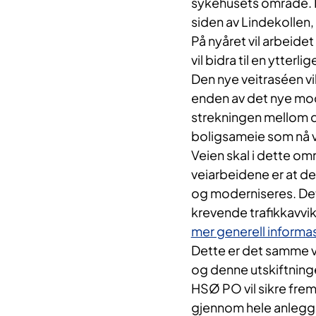
sykehusets område. D
siden av Lindekollen
På nyåret vil arbeide
vil bidra til en ytterl
Den nye veitraséen v
enden av det nye mod
strekningen mellom d
boligsameie som nå vil
Veien skal i dette om
veiarbeidene er at d
og moderniseres. Det
krevende trafikkavvik
mer generell informas
Dette er det samme 
og denne utskiftninge
HSØ PO vil sikre frem
gjennom hele anlegg