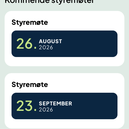
Styremøte
S
26
.
AUGUST
t
2026
y
r
e
m
ø
Styremøte
t
e
S
23
.
SEPTEMBER
t
2026
y
r
e