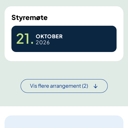
m
ø
Styremøte
t
e
S
21
.
OKTOBER
t
2026
y
r
e
m
ø
t
Vis flere arrangement
(2)
e