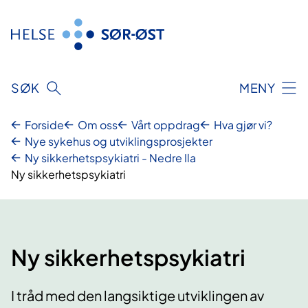
Hopp
til
innhold
SØK
MENY
Forside
Om oss
Vårt oppdrag
Hva gjør vi?
Nye sykehus og utviklingsprosjekter
Ny sikkerhetspsykiatri - Nedre Ila
Ny sikkerhetspsykiatri
Ny sikkerhetspsykiatri
I tråd med den langsiktige utviklingen av