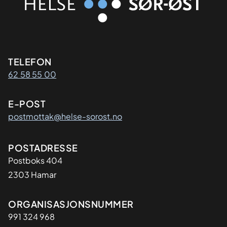
Kontaktinformasjon
TELEFON
62 58 55 00
E-POST
postmottak@helse-sorost.no
Adresse
POSTADRESSE
Postboks 404
2303 Hamar
Organisasjon
ORGANISASJONSNUMMER
991 324 968