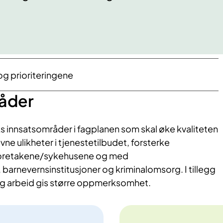
g prioriteringene
åder
s
innsatsområder i fagplanen som skal øke kvaliteten
evne ulikheter i tjenestetilbudet, forsterke
foretakene/sykehusene og med
, barnevern
sinstitusjoner
og k
riminalomsorg.
I
tillegg
g arbeid
gis større oppmerksomhet.