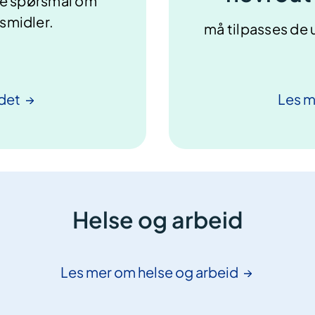
lle spørsmål om
usmidler.
må tilpasses de 
det
Les 
Helse og arbeid
Les mer om helse og
arbeid