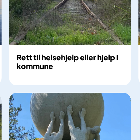
Rett til helsehjelp eller hjelp i
kommune
R
e
t
t
t
i
l
h
e