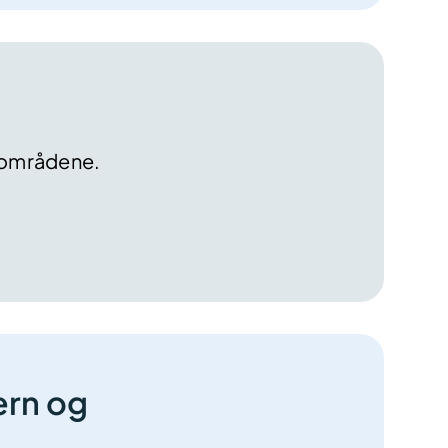
tsområdene.
ern og