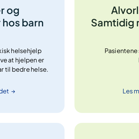
er og
Alvorl
 hos barn
Samtidig r
isk helsehjelp
Pasientene s
ve at hjelpen er
ar til bedre helse.
det
Les 