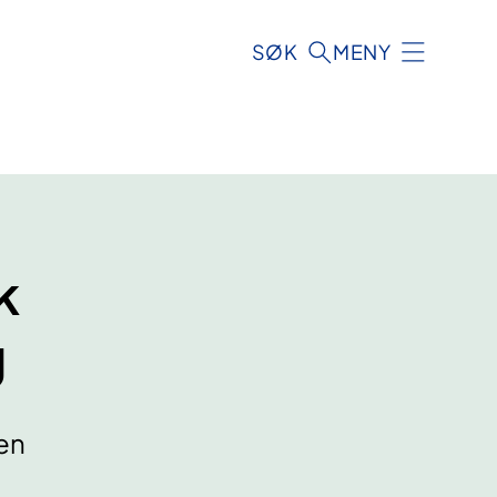
SØK
MENY
k
g
nen