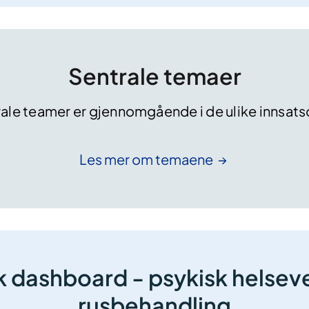
Sentrale temaer
rale teamer er gjennomgående i de ulike innsa
Les mer om
temaene
sk dashboard - psykisk helsev
rusbehandling