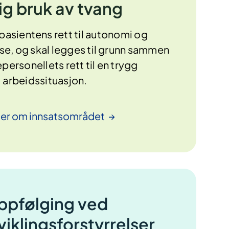
ig bruk av tvang
 pasientens rett til autonomi og
, og skal legges til grunn sammen
ersonellets rett til en trygg
arbeidssituasjon.
mer om
innsatsområdet
ppfølging ved
iklingsforstyrrelser