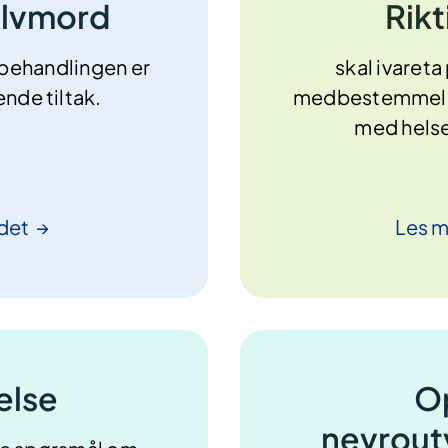
elvmord
Rikt
 behandlingen er
skal ivareta
nde tiltak.
medbestemmelse
med helsep
det
Les 
else
O
nevroutv