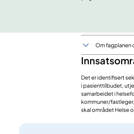
Om fagplanen o
Innsatsomr
Det er
identifisert
sek
i pasienttilbudet, utj
samarbeidet i helse
kommune
r
/fastleger
skal området
Helse o