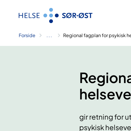
Hopp
til
innhold
Forside
..
.
Regional fagplan for psykisk 
Regiona
helseve
gir retning for 
psykisk helseve