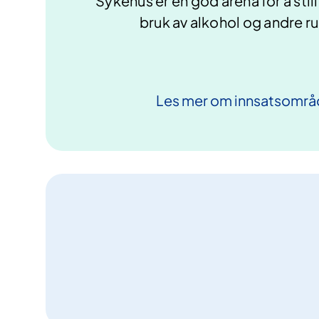
Sykehus er en god arena for å sti
bruk av alkohol og andre r
Les mer om
innsatsområ