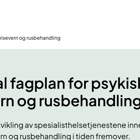
helsevern og rusbehandling
l fagplan for psykis
rn og rusbehandlin
utvikling av spesialisthelsetjenestene in
rn og rusbehandling i tiden fremover.