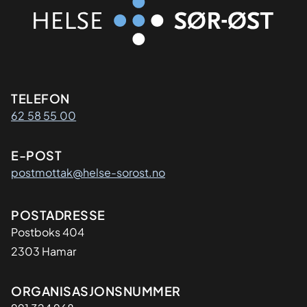
Kontaktinformasjon
TELEFON
62 58 55 00
E-POST
postmottak@helse-sorost.no
Adresse
POSTADRESSE
Postboks 404
2303 Hamar
Organisasjon
ORGANISASJONSNUMMER