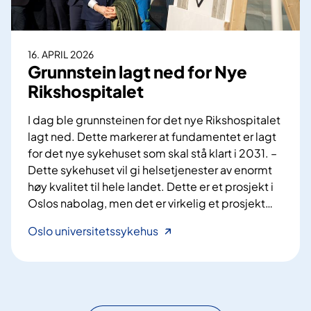
o
i
s
l
p
n
16. APRIL 2026
i
a
Grunnstein lagt ned for Nye
t
b
Rikshospitalet
a
o
l
m
I dag ble grunnsteinen for det nye Rikshospitalet
e
ø
lagt ned. Dette markerer at fundamentet er lagt
t
t
for det nye sykehuset som skal stå klart i 2031. –
–
e
Dette sykehuset vil gi helsetjenester av enormt
I
f
høy kvalitet til hele landet. Dette er et prosjekt i
n
o
Oslos nabolag, men det er virkelig et prosjekt
…
f
r
o
N
G
Oslo universitetssykehus
r
y
r
m
e
u
a
A
n
s
k
n
j