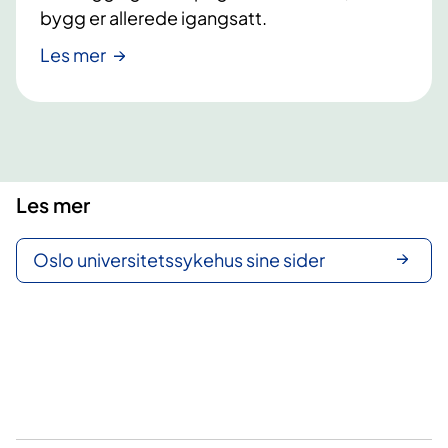
.
i
bygg er allerede igangsatt.
k
Les mer
s
h
o
s
p
i
Les mer
t
a
l
Oslo universitetssykehus sine sider
e
t