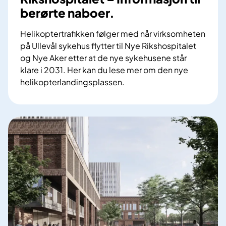
berørte naboer.
Helikoptertrafikken følger med når virksomheten
på Ullevål sykehus flytter til Nye Rikshospitalet
og Nye Aker etter at de nye sykehusene står
klare i 2031. Her kan du lese mer om den nye
helikopterlandingsplassen.
H
e
l
i
k
o
p
t
e
r
l