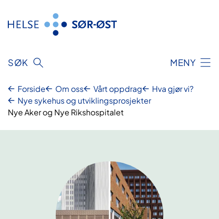
Hopp
til
innhold
SØK
MENY
Forside
Om oss
Vårt oppdrag
Hva gjør vi?
Nye sykehus og utviklingsprosjekter
Nye Aker og Nye Rikshospitalet