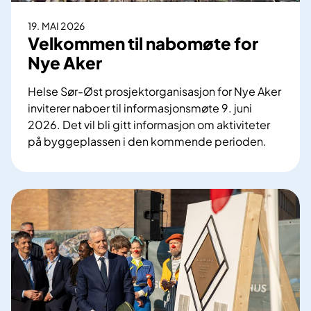
a
n
19. MAI 2026
d
Velkommen til nabomøte for
i
Nye Aker
n
g
Helse Sør-Øst prosjektorganisasjon for Nye Aker
s
inviterer naboer til informasjonsmøte 9. juni
p
2026. Det vil bli gitt informasjon om aktiviteter
l
på byggeplassen i den kommende perioden.
a
V
s
e
s
l
p
k
å
o
R
m
i
m
k
e
s
n
h
t