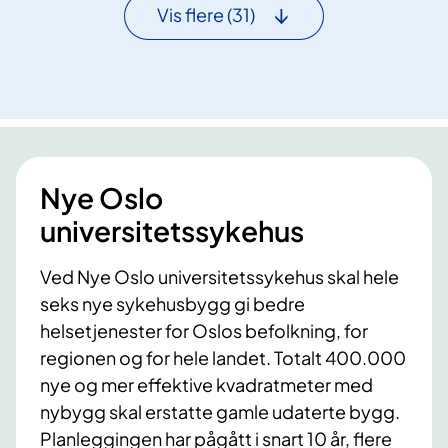
e
s
Vis flere
(31)
o
r
t
n
e
t
i
i
n
l
l
b
a
e
g
r
Nye Oslo
t
ø
n
universitetssykehus
r
e
t
d
Ved Nye Oslo universitetssykehus skal hele
e
f
seks nye sykehusbygg gi bedre
n
o
a
helsetjenester for Oslos befolkning, for
r
b
regionen og for hele landet. Totalt 400.000
N
o
nye og mer effektive kvadratmeter med
y
e
nybygg skal erstatte gamle udaterte bygg.
e
r
R
Planleggingen har pågått i snart 10 år, flere