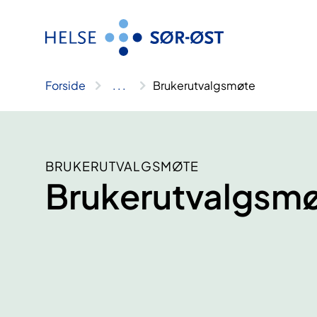
Hopp
til
innhold
Forside
..
.
Brukerutvalgsmøte
BRUKERUTVALGSMØTE
Brukerutvalgsm