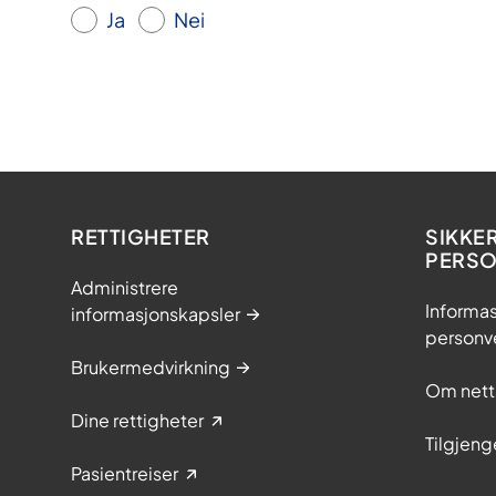
Ja
Nei
RETTIGHETER
SIKKE
PERS
Administrere
Informas
informasjonskapsler
personv
Brukermedvirkning
Om nett
Dine rettigheter
Tilgjeng
Pasientreiser