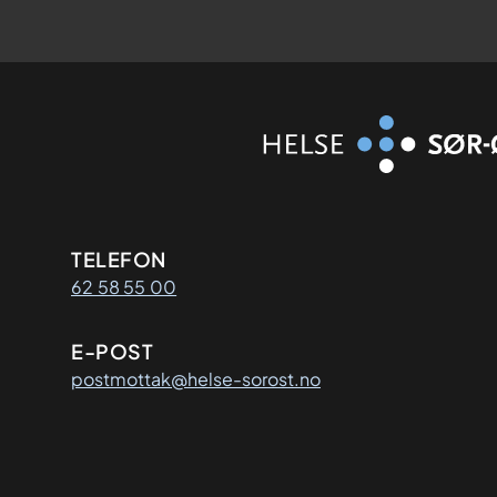
Kontaktinformasjon
TELEFON
62 58 55 00
E-POST
postmottak@helse-sorost.no