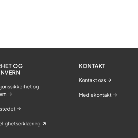
RHET OG
KONTAKT
ONVERN
Kontakt oss
jonssikkerhet og
ern
Mediekontakt
stedet
elighetserklæring