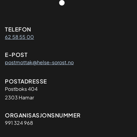
Kontaktinformasjon
TELEFON
62 58 55 00
E-POST
postmottak@helse-sorost.no
Adresse
POSTADRESSE
Postboks 404
2303 Hamar
Organisasjon
ORGANISASJONSNUMMER
991 324 968