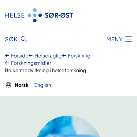
Hopp
til
innhold
SØK
MENY
Forside
Helsefaglig
Forskning
Forskningsmidler
Brukermedvirkning i helseforskning
Norsk
English