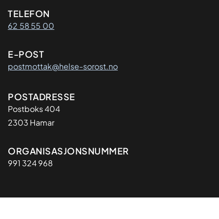
Kontaktinformasjon
TELEFON
62 58 55 00
E-POST
postmottak@helse-sorost.no
Adresse
POSTADRESSE
Postboks 404
2303 Hamar
Organisasjon
ORGANISASJONSNUMMER
991 324 968