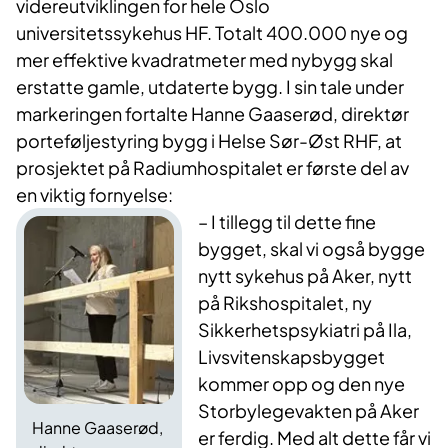
videreutviklingen for hele Oslo
universitetssykehus HF. Totalt 400.000 nye og
mer effektive kvadratmeter med nybygg skal
erstatte gamle, utdaterte bygg. I sin tale under
markeringen fortalte Hanne Gaaserød, direktør
porteføljestyring bygg i Helse Sør-Øst RHF, at
prosjektet på Radiumhospitalet er første del av
en viktig fornyelse:
– I tillegg til dette fine
bygget, skal vi også bygge
nytt sykehus på Aker, nytt
på Rikshospitalet, ny
Sikkerhetspsykiatri på Ila,
Livsvitenskapsbygget
kommer opp og den nye
Storbylegevakten på Aker
Hanne Gaaserød,
er ferdig. Med alt dette får vi