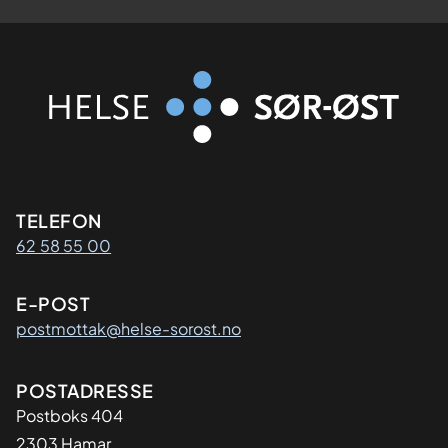
Kontaktinformasjon
TELEFON
62 58 55 00
E-POST
postmottak@helse-sorost.no
Adresse
POSTADRESSE
Postboks 404
2303 Hamar