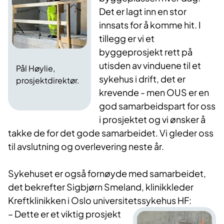
Det er lagt inn en stor
innsats for å komme hit. I
tillegg er vi et
byggeprosjekt rett på
utisden av vinduene til et
Pål Høylie,
sykehus i drift, det er
prosjektdirektør.
krevende - men OUS er en
god samarbeidspart for oss
i prosjektet og vi ønsker å
takke de for det gode samarbeidet. Vi gleder oss
til avslutning og overlevering neste år.
​Sykehuset er også fornøyde med samarbeidet,
det bekrefter Sigbjørn Smeland, klinikkleder
Kreftklinikken i Oslo universitetssykehus HF:
– Dette er et viktig ​prosjekt