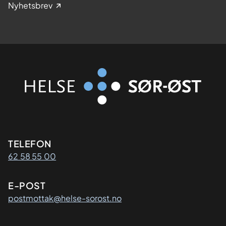
Nyhetsbrev
Kontaktinformasjon
TELEFON
62 58 55 00
E-POST
postmottak@helse-sorost.no