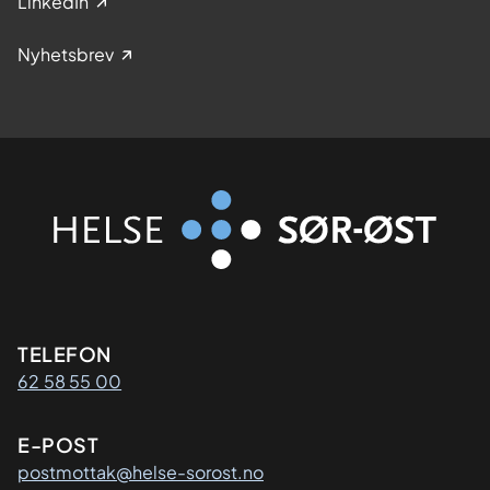
LinkedIn
Nyhetsbrev
Kontaktinformasjon
TELEFON
62 58 55 00
E-POST
postmottak@helse-sorost.no