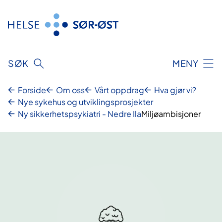
Hopp
til
innhold
SØK
MENY
Forside
Om oss
Vårt oppdrag
Hva gjør vi?
Nye sykehus og utviklingsprosjekter
Ny sikkerhetspsykiatri - Nedre Ila
Miljøambisjoner