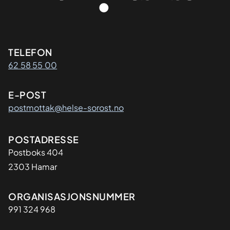
Kontaktinformasjon
TELEFON
62 58 55 00
E-POST
postmottak@helse-sorost.no
Adresse
POSTADRESSE
Postboks 404
2303 Hamar
Organisasjon
ORGANISASJONSNUMMER
991 324 968