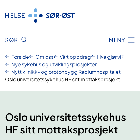
Hopp
til
innhold
SØK
MENY
Forside
Om oss
Vårt oppdrag
Hva gjør vi?
Nye sykehus og utviklingsprosjekter
Nytt klinikk- og protonbygg Radiumhospitalet
Oslo universitetssykehus HF sitt mottaksprosjekt
Oslo universitetssykehus
HF sitt mottaksprosjekt